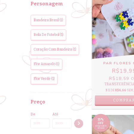
Personagem
Bandeira Brasil (1)
Bola De Futebol (1)
Coração Com Bandeira (1)
PAR FLORES
Flor Amarelo (1)
R$19,9
R$18,59
Flor Verde (1)
C
TRANSFERÊNCIA 
3
X DE
R$6,66
SEM 
Preço
De
Até
15%
OFF
comprando 4
ou mais