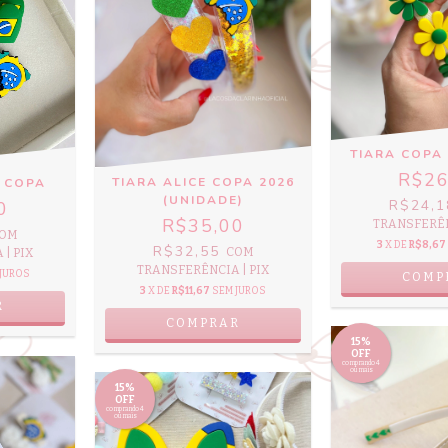
TIARA COPA
R$26
TIARA ALICE COPA 2026
 COPA
(UNIDADE)
R$24,
0
R$35,00
TRANSFERÊN
OM
3
X DE
R$8,67
R$32,55
COM
| PIX
TRANSFERÊNCIA | PIX
JUROS
COMP
3
X DE
R$11,67
SEM JUROS
R
COMPRAR
15%
OFF
comprando 4
ou mais
15%
OFF
comprando 4
ou mais