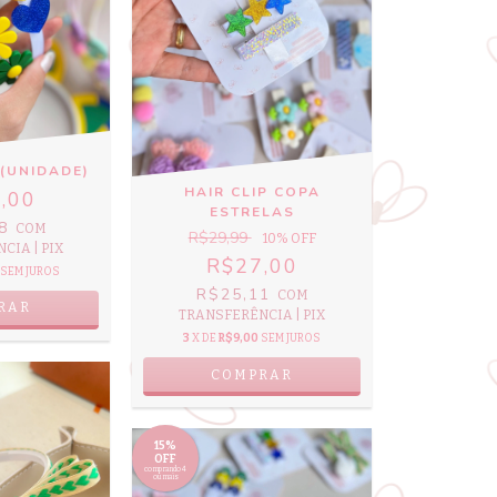
 (UNIDADE)
HAIR CLIP COPA
,00
ESTRELAS
18
COM
R$29,99
10
% OFF
CIA | PIX
R$27,00
SEM JUROS
R$25,11
COM
RAR
TRANSFERÊNCIA | PIX
3
X DE
R$9,00
SEM JUROS
15%
OFF
comprando 4
ou mais