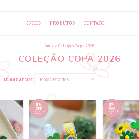
INÍCIO
PRODUTOS
CONTATO
Início
>
Coleção Copa 2026
COLEÇÃO COPA 2026
Ordenar por
15%
15%
OFF
OFF
comprando 4
comprando 4
ou mais
ou mais