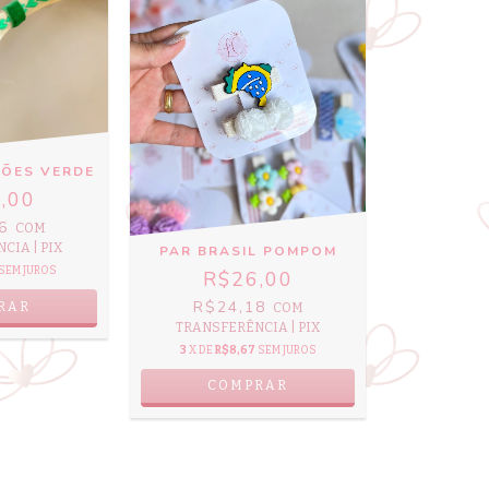
ÇÕES VERDE
,00
46
COM
CIA | PIX
PAR BRASIL POMPOM
SEM JUROS
R$26,00
R$24,18
COM
TRANSFERÊNCIA | PIX
3
X DE
R$8,67
SEM JUROS