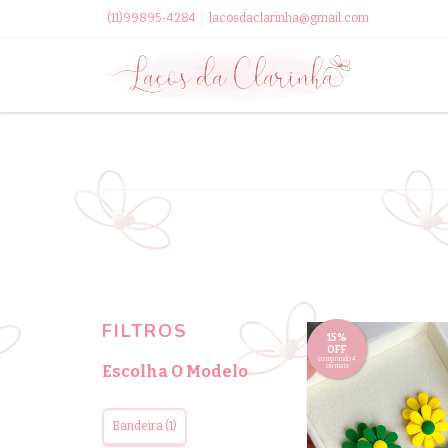
(11)99895-4284
lacosdaclarinha@gmail.com
FILTROS
15%
OFF
comprando 4
Escolha O Modelo
ou mais
Bandeira (1)