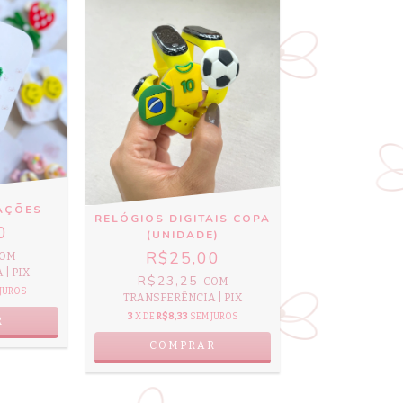
AÇÕES
RELÓGIOS DIGITAIS COPA
0
(UNIDADE)
R$25,00
OM
| PIX
R$23,25
COM
JUROS
TRANSFERÊNCIA | PIX
3
X DE
R$8,33
SEM JUROS
COMPRAR