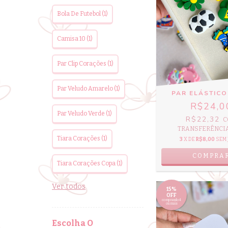
Bola De Futebol (1)
Camisa 10 (1)
Par Clip Corações (1)
Par Veludo Amarelo (1)
PAR ELÁSTICO
R$24,0
Par Veludo Verde (1)
R$22,32
C
TRANSFERÊNCIA 
Tiara Corações (1)
3
X DE
R$8,00
SEM 
COMPRA
Tiara Corações Copa (1)
Ver todos
15%
OFF
comprando 4
ou mais
Escolha O