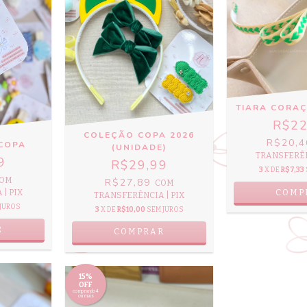
TIARA CORA
R$22
COLEÇÃO COPA 2026
R$20,
 COPA
(UNIDADE)
TRANSFERÊN
9
R$29,99
3
X DE
R$7,33
OM
R$27,89
COM
| PIX
TRANSFERÊNCIA | PIX
JUROS
3
X DE
R$10,00
SEM JUROS
COMPRAR
15%
OFF
comprando 4
ou mais