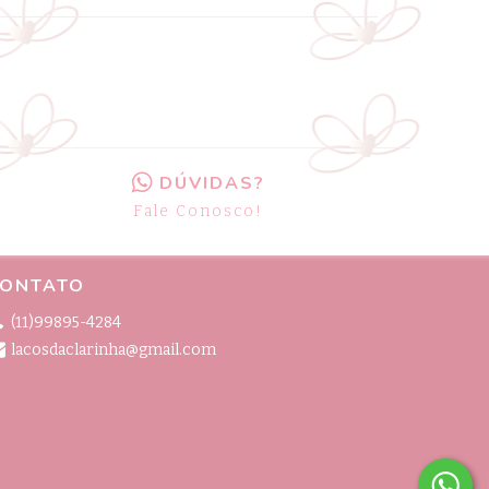
DÚVIDAS?
Fale Conosco!
ONTATO
(11)99895-4284
lacosdaclarinha@gmail.com