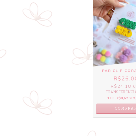
PAR CLIP COR
R$26,0
R$24,18
C
TRANSFERÊNCIA 
3
X DE
R$8,67
SEM 