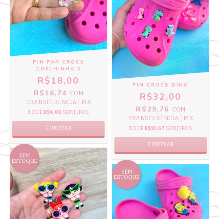
PIN PAR CROCS
COELHINHA 2
R$18,00
PIN CROCS DINO
R$16,74
COM
R$32,00
TRANSFERÊNCIA | PIX
R$29,76
COM
3
X DE
R$6,00
SEM JUROS
TRANSFERÊNCIA | PIX
3
X DE
R$10,67
SEM JUROS
SEM
ESTOQUE
SEM
ESTOQUE