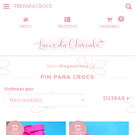
PIN PARA CROCS
0
INÍCIO
PRODUTOS
CARRINHO
Início
>
Pin para Crocs
PIN PARA CROCS
Ordenar por
FILTRAR
15%
15%
OFF
OFF
comprando 4
comprando 4
ou mais
ou mais