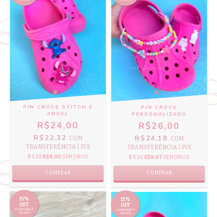
PIN CROCS STITCH E
PIN CROCS
ANGEL
PERSONALIZADO
R$24,00
R$26,00
R$22,32
R$24,18
COM
COM
TRANSFERÊNCIA | PIX
TRANSFERÊNCIA | PIX
3
X DE
R$8,00
SEM JUROS
3
X DE
R$8,67
SEM JUROS
COMPRAR
15%
15%
OFF
OFF
comprando 4
comprando 4
ou mais
ou mais