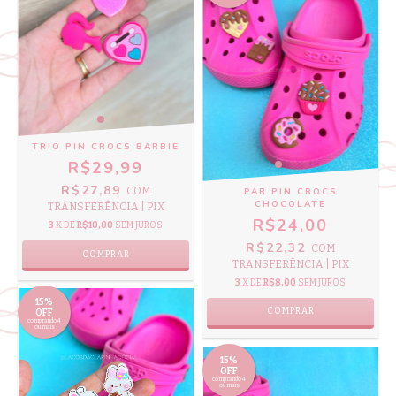
TRIO PIN CROCS BARBIE
R$29,99
R$27,89
COM
PAR PIN CROCS
CHOCOLATE
TRANSFERÊNCIA | PIX
R$24,00
3
X DE
R$10,00
SEM JUROS
R$22,32
COM
TRANSFERÊNCIA | PIX
3
X DE
R$8,00
SEM JUROS
15%
COMPRAR
OFF
comprando 4
ou mais
15%
OFF
comprando 4
ou mais