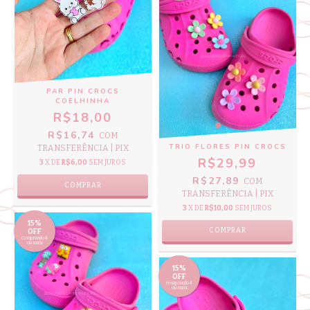
PAR PIN CROCS
COELHINHA
R$18,00
R$16,74
COM
TRIO FLORES PIN CROCS
TRANSFERÊNCIA | PIX
R$29,99
3
X DE
R$6,00
SEM JUROS
R$27,89
COM
TRANSFERÊNCIA | PIX
3
X DE
R$10,00
SEM JUROS
15%
COMPRAR
OFF
comprando 4
ou mais
15%
OFF
comprando 4
ou mais