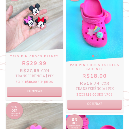
TRIO PIN CROCS DISNEY
R$29,99
PAR PIN CROCS ESTRELA
CADENTE
R$27,89
COM
R$18,00
TRANSFERÊNCIA | PIX
3
X DE
R$10,00
SEM JUROS
R$16,74
COM
TRANSFERÊNCIA | PIX
3
X DE
R$6,00
SEM JUROS
15%
OFF
comprando 4
ou mais
15%
OFF
comprando 4
ou mais