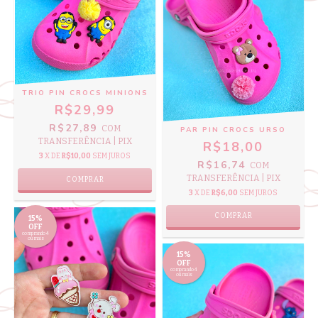
TRIO PIN CROCS MINIONS
R$29,99
R$27,89
COM
PAR PIN CROCS URSO
TRANSFERÊNCIA | PIX
R$18,00
3
X DE
R$10,00
SEM JUROS
R$16,74
COM
TRANSFERÊNCIA | PIX
3
X DE
R$6,00
SEM JUROS
15%
OFF
comprando 4
ou mais
15%
OFF
comprando 4
ou mais