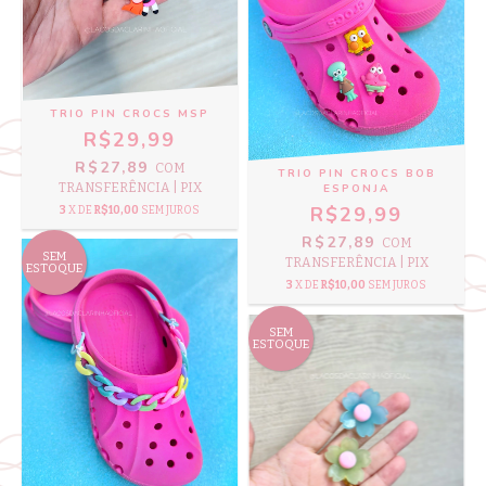
TRIO PIN CROCS MSP
R$29,99
R$27,89
COM
TRIO PIN CROCS BOB
TRANSFERÊNCIA | PIX
ESPONJA
R$29,99
3
X DE
R$10,00
SEM JUROS
R$27,89
COM
SEM
TRANSFERÊNCIA | PIX
ESTOQUE
3
X DE
R$10,00
SEM JUROS
SEM
ESTOQUE