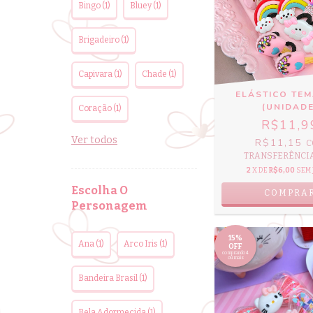
Bingo (1)
Bluey (1)
Brigadeiro (1)
Capivara (1)
Chade (1)
ELÁSTICO TEM
(UNIDADE
Coração (1)
R$11,9
Ver todos
R$11,15
C
TRANSFERÊNCIA 
2
X DE
R$6,00
SEM 
Escolha O
COMPRA
Personagem
15%
Ana (1)
Arco Iris (1)
OFF
comprando 4
ou mais
Bandeira Brasil (1)
Bela Adormecida (1)