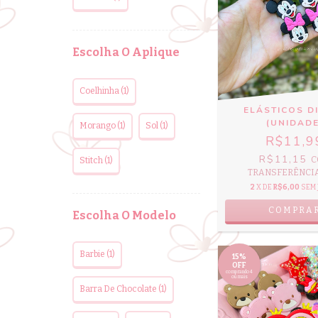
Escolha O Aplique
Coelhinha (1)
ELÁSTICOS D
(UNIDADE
Morango (1)
Sol (1)
R$11,9
R$11,15
C
Stitch (1)
TRANSFERÊNCIA 
2
X DE
R$6,00
SEM 
COMPRA
Escolha O Modelo
Barbie (1)
15%
OFF
comprando 4
ou mais
Barra De Chocolate (1)