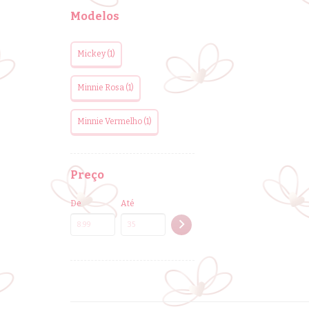
Modelos
Mickey (1)
Minnie Rosa (1)
Minnie Vermelho (1)
Preço
De
Até