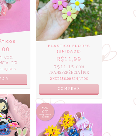
ÁTICOS
ELÁSTICO FLORES
,00
(UNIDADE)
04
COM
R$11,99
CIA | PIX
R$11,15
COM
SEM JUROS
TRANSFERÊNCIA | PIX
RAR
2
X DE
R$6,00
SEM JUROS
COMPRAR
15%
OFF
comprando 4
ou mais