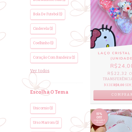
Bola De Futebol (1)
Cinderela (1)
Coelhinho (1)
LAÇO CRISTAL
Coração Com Bandeira (1)
(UNIDADE
R$24,0
Ver todos
R$22,32
C
TRANSFERÊNCIA 
3
X DE
R$8,00
SEM 
Escolha O Tema
COMPRA
Unicornio (1)
15%
OFF
comprando 4
Urso Marrom (1)
ou mais