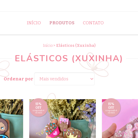
INÍCIO
PRODUTOS
CONTATO
Início
>
Elásticos (Xuxinha)
ELÁSTICOS (XUXINHA)
Ordenar por
15%
15%
OFF
OFF
comprando 4
comprando 4
ou mais
ou mais