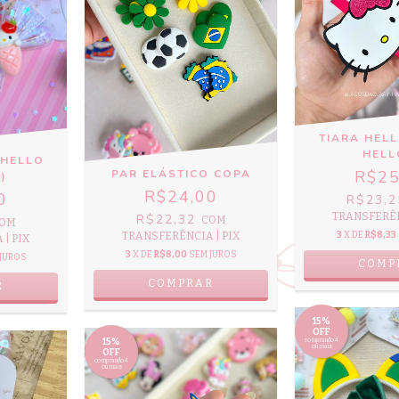
TIARA HELL
HELL
 HELLO
R$25
PAR ELÁSTICO COPA
)
R$24,00
0
R$23,
TRANSFERÊN
R$22,32
COM
OM
3
X DE
R$8,33
TRANSFERÊNCIA | PIX
| PIX
3
X DE
R$8,00
SEM JUROS
JUROS
COMP
COMPRAR
R
15%
OFF
15%
comprando 4
ou mais
OFF
comprando 4
ou mais