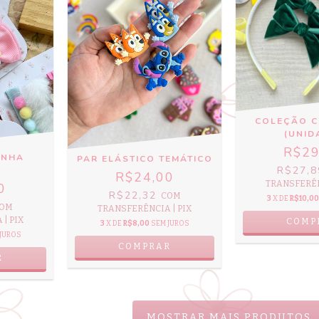
COLEÇÃO C
(UNID
R$29
INHA
PAR ELÁSTICO TEMÁTICO
R$27,
M
R$24,00
TRANSFERÊN
0
R$22,32
COM
3
X DE
R$10,00
OM
TRANSFERÊNCIA | PIX
| PIX
COMP
3
X DE
R$8,00
SEM JUROS
 JUROS
COMPRAR
R
MOSTRAR MAIS PRODUTOS