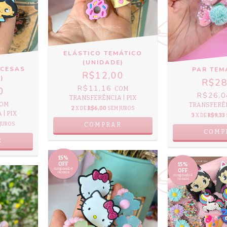
ELÁSTICO TEMÁTICO
(UNIDADE)
NCESAS
PAR TEM
R$12,00
)
R$28
R$11,16
0
COM
R$26,
TRANSFERÊNCIA | PIX
OM
TRANSFERÊN
2
X DE
R$6,00
SEM JUROS
| PIX
3
X DE
R$9,33
JUROS
COMPRAR
COMP
R
15%
OFF
15%
comprando 4
OFF
ou mais
comprando 4
ou mais