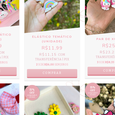
ÁTICO
ELÁSTICO TEMÁTICO
PAR DE 
)
(UNIDADE)
R$25
9
R$11,99
R$23,
OM
R$11,15
COM
TRANSFERÊN
| PIX
TRANSFERÊNCIA | PIX
3
X DE
R$8,33
JUROS
2
X DE
R$6,00
SEM JUROS
COMP
R
COMPRAR
15%
15%
OFF
OFF
comprando 4
ou mais
comprando 4
ou mais