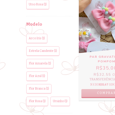
Urso Rosa (1)
Modelo
Arco Iris (1)
Estrela Candente (1)
PAR GRAVAT
POMPO
Flor Amarela (1)
R$35,0
R$32,55
C
Flor Azul (1)
TRANSFERÊNCIA 
3
X DE
R$11,67
SEM
Flor Branca (1)
COMPRA
Flor Rosa (1)
Ursinho (1)