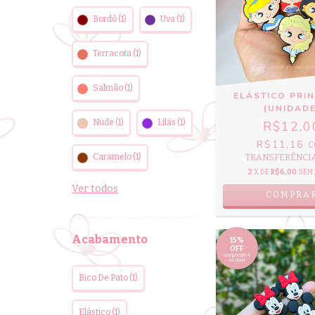
Bordô (1)
Uva (1)
Terracota (1)
Salmão (1)
ELÁSTICO PRI
(UNIDADE
Nude (1)
Lilás (1)
R$12,0
R$11,16
C
Caramelo (1)
TRANSFERÊNCIA 
2
X DE
R$6,00
SEM 
Ver todos
COMPRA
Acabamento
15%
OFF
comprando 4
ou mais
Bico De Pato (1)
Elástico (1)