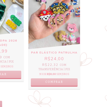
OPA 2026
ADE)
,99
PAR ELÁSTICO PATRULHA
89
COM
R$24,00
CIA | PIX
R$22,32
COM
SEM JUROS
TRANSFERÊNCIA | PIX
RAR
3
X DE
R$8,00
SEM JUROS
COMPRAR