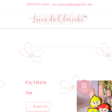
(11)99895-4284
lacosdaclarinha@gmail.com
FILTROS
15%
OFF
comprando 4
Cor
ou mais
Branco (2)