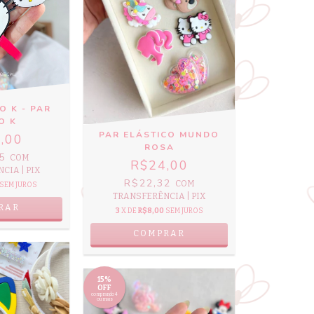
O K - PAR
O K
PAR ELÁSTICO MUNDO
,00
ROSA
25
COM
R$24,00
CIA | PIX
R$22,32
COM
SEM JUROS
TRANSFERÊNCIA | PIX
RAR
3
X DE
R$8,00
SEM JUROS
COMPRAR
15%
OFF
comprando 4
ou mais