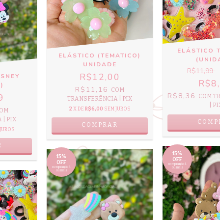
ELÁSTICO 
ELÁSTICO (TEMATICO)
(UNID
UNIDADE
R$11,99
R$12,00
ISNEY
R$8
)
R$11,16
COM
R$8,36
9
COM
T
TRANSFERÊNCIA | PIX
| PI
2
X DE
R$6,00
SEM JUROS
OM
| PIX
COMP
COMPRAR
JUROS
R
15%
15%
OFF
OFF
comprando 4
comprando 4
ou mais
ou mais