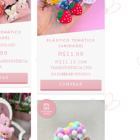
TEMÁTICO
ADE)
ELÁSTICO TEMÁTICO
25
% OFF
(UNIDADE)
,99
R$11,99
RANSFERÊNCIA
R$11,15
COM
X
TRANSFERÊNCIA | PIX
2
X DE
R$6,00
SEM JUROS
RAR
COMPRAR
15%
OFF
comprando 4
ou mais