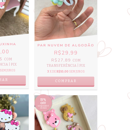
XUXINHA
PAR NUVEM DE ALGODÃO
,00
R$29,99
25
COM
R$27,89
COM
CIA | PIX
TRANSFERÊNCIA | PIX
SEM JUROS
3
X DE
R$10,00
SEM JUROS
RAR
15%
OFF
comprando 4
ou mais