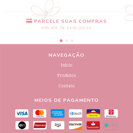
PARCELE SUAS COMPRAS
em até 3x sem juros
NAVEGAÇÃO
Início
Produtos
Contato
MEIOS DE PAGAMENTO