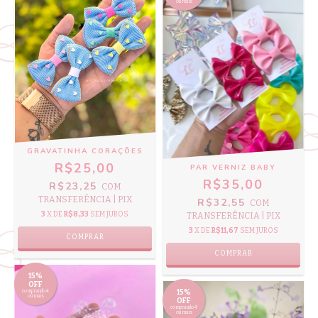
ou mais
GRAVATINHA CORAÇÕES
R$25,00
PAR VERNIZ BABY
R$35,00
R$23,25
COM
TRANSFERÊNCIA | PIX
R$32,55
COM
3
X DE
R$8,33
SEM JUROS
TRANSFERÊNCIA | PIX
3
X DE
R$11,67
SEM JUROS
COMPRAR
COMPRAR
15%
OFF
comprando 4
15%
ou mais
OFF
comprando 4
ou mais