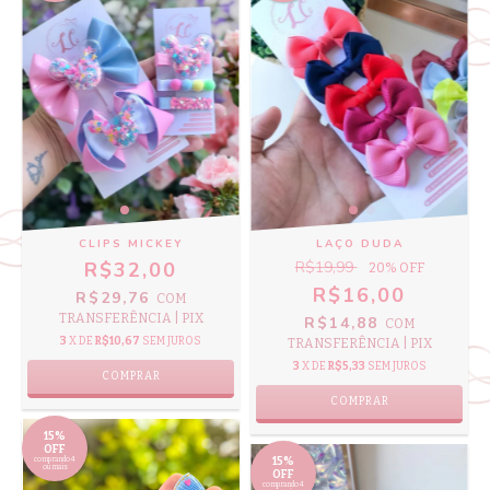
CLIPS MICKEY
LAÇO DUDA
R$32,00
R$19,99
20
% OFF
R$16,00
R$29,76
COM
TRANSFERÊNCIA | PIX
R$14,88
COM
3
X DE
R$10,67
SEM JUROS
TRANSFERÊNCIA | PIX
3
X DE
R$5,33
SEM JUROS
COMPRAR
COMPRAR
15%
OFF
comprando 4
15%
ou mais
OFF
comprando 4