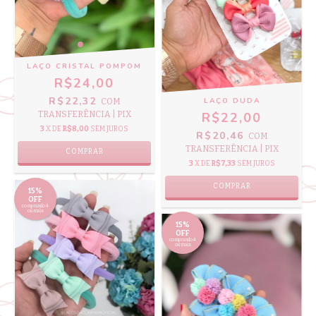
LAÇO CRISTAL POMPOM
R$24,00
R$22,32
LAÇO DUDA
COM
TRANSFERÊNCIA | PIX
R$22,00
3
X DE
R$8,00
SEM JUROS
R$20,46
COM
TRANSFERÊNCIA | PIX
COMPRAR
3
X DE
R$7,33
SEM JUROS
COMPRAR
15%
OFF
comprando 4
ou mais
15%
OFF
comprando 4
ou mais