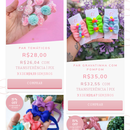
PAR TEMÁTICOS
R$28,00
R$26,04
COM
PAR GRAVATINHA COM
TRANSFERÊNCIA | PIX
POMPOM
3
X DE
R$9,33
SEM JUROS
R$35,00
R$32,55
COMPRAR
COM
TRANSFERÊNCIA | PIX
3
X DE
R$11,67
SEM JUROS
15%
OFF
COMPRAR
comprando 4
ou mais
15%
OFF
comprando 4
ou mais