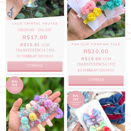
LAÇO CRISTAL FRUTAS
R$20,00
15
% OFF
R$17,00
R$15,81
PAR CLIP POMPOM TULE
COM
R$20,00
TRANSFERÊNCIA | PIX
3
X DE
R$5,67
SEM JUROS
R$18,60
COM
TRANSFERÊNCIA | PIX
COMPRAR
3
X DE
R$6,67
SEM JUROS
COMPRAR
15%
OFF
comprando 4
ou mais
15%
OFF
comprando 4
ou mais