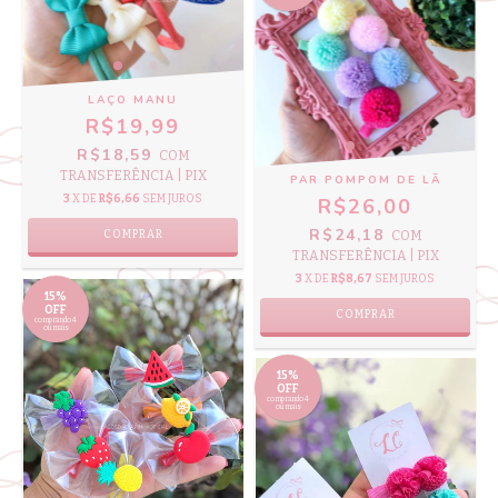
LAÇO MANU
R$19,99
R$18,59
COM
TRANSFERÊNCIA | PIX
PAR POMPOM DE LÃ
3
X DE
R$6,66
SEM JUROS
R$26,00
R$24,18
COM
COMPRAR
TRANSFERÊNCIA | PIX
3
X DE
R$8,67
SEM JUROS
15%
OFF
COMPRAR
comprando 4
ou mais
15%
OFF
comprando 4
ou mais