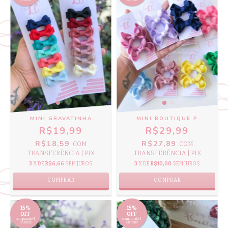
MINI GRAVATINHA
MINI BOUTIQUE P
R$19,99
R$29,99
R$18,59
R$27,89
COM
COM
TRANSFERÊNCIA | PIX
TRANSFERÊNCIA | PIX
3
X DE
R$6,66
SEM JUROS
3
X DE
R$10,00
SEM JUROS
COMPRAR
COMPRAR
15%
15%
OFF
OFF
comprando 4
comprando 4
ou mais
ou mais