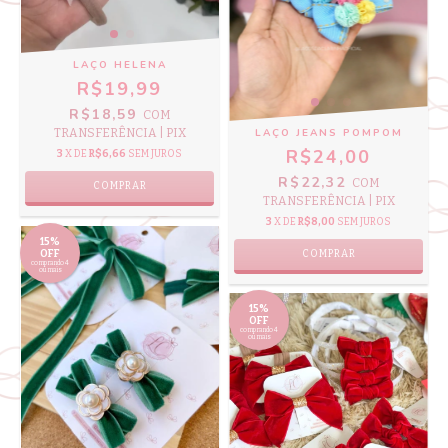
LAÇO HELENA
R$19,99
R$18,59
COM
LAÇO JEANS POMPOM
TRANSFERÊNCIA | PIX
R$24,00
3
X DE
R$6,66
SEM JUROS
R$22,32
COM
COMPRAR
TRANSFERÊNCIA | PIX
3
X DE
R$8,00
SEM JUROS
15%
COMPRAR
OFF
comprando 4
ou mais
15%
OFF
comprando 4
ou mais