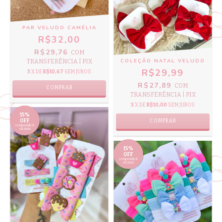
PAR VELUDO CAMÉLIA
R$32,00
R$29,76
COM
COLEÇÃO NATAL VELUDO
TRANSFERÊNCIA | PIX
R$29,99
3
X DE
R$10,67
SEM JUROS
R$27,89
COM
COMPRAR
TRANSFERÊNCIA | PIX
3
X DE
R$10,00
SEM JUROS
15%
COMPRAR
OFF
comprando 4
ou mais
15%
OFF
comprando 4
ou mais