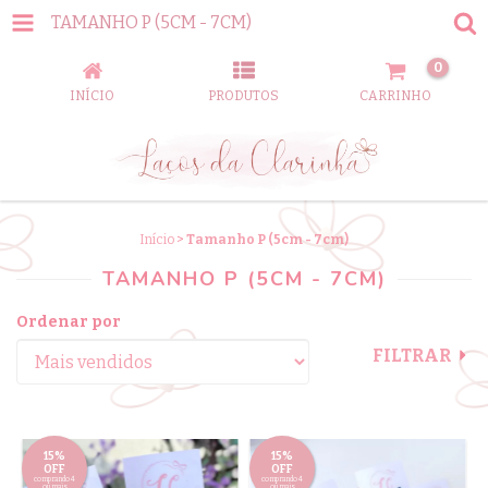
TAMANHO P (5CM - 7CM)
0
INÍCIO
PRODUTOS
CARRINHO
Início
>
Tamanho P (5cm - 7cm)
TAMANHO P (5CM - 7CM)
Ordenar por
FILTRAR
15%
15%
OFF
OFF
comprando 4
comprando 4
ou mais
ou mais