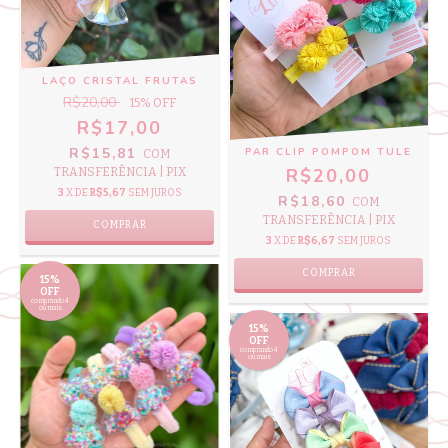
LAÇO CRISTAL FRUTAS
R$20,00
15
% OFF
R$17,00
R$15,81
PAR CLIP POMPOM TULE
COM
R$20,00
TRANSFERÊNCIA | PIX
3
X DE
R$5,67
SEM JUROS
R$18,60
COM
TRANSFERÊNCIA | PIX
COMPRAR
3
X DE
R$6,67
SEM JUROS
COMPRAR
15%
OFF
comprando 4
ou mais
15%
OFF
comprando 4
ou mais