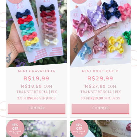
MINI GRAVATINHA
MINI BOUTIQUE P
R$19,99
R$29,99
R$18,59
R$27,89
COM
COM
TRANSFERÊNCIA | PIX
TRANSFERÊNCIA | PIX
3
X DE
R$6,66
SEM JUROS
3
X DE
R$10,00
SEM JUROS
COMPRAR
COMPRAR
15%
15%
OFF
OFF
comprando 4
comprando 4
ou mais
ou mais