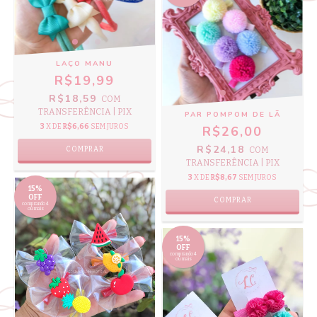
LAÇO MANU
R$19,99
R$18,59
COM
TRANSFERÊNCIA | PIX
PAR POMPOM DE LÃ
3
X DE
R$6,66
SEM JUROS
R$26,00
R$24,18
COM
COMPRAR
TRANSFERÊNCIA | PIX
3
X DE
R$8,67
SEM JUROS
15%
OFF
COMPRAR
comprando 4
ou mais
15%
OFF
comprando 4
ou mais