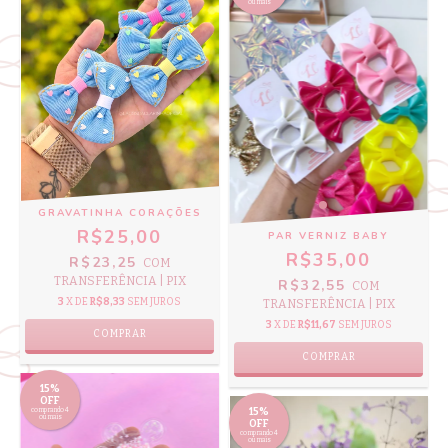
ou mais
GRAVATINHA CORAÇÕES
R$25,00
PAR VERNIZ BABY
R$35,00
R$23,25
COM
TRANSFERÊNCIA | PIX
R$32,55
COM
3
X DE
R$8,33
SEM JUROS
TRANSFERÊNCIA | PIX
3
X DE
R$11,67
SEM JUROS
COMPRAR
COMPRAR
15%
OFF
comprando 4
15%
ou mais
OFF
comprando 4
ou mais