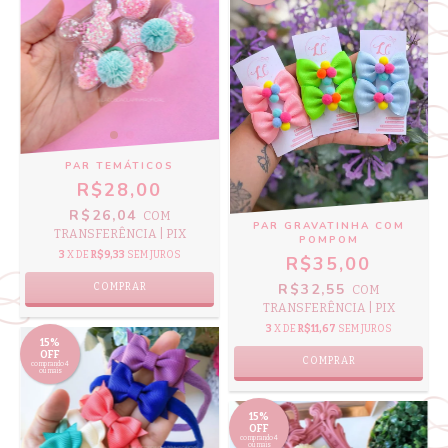
PAR TEMÁTICOS
R$28,00
R$26,04
COM
PAR GRAVATINHA COM
TRANSFERÊNCIA | PIX
POMPOM
3
X DE
R$9,33
SEM JUROS
R$35,00
R$32,55
COMPRAR
COM
TRANSFERÊNCIA | PIX
3
X DE
R$11,67
SEM JUROS
15%
OFF
COMPRAR
comprando 4
ou mais
15%
OFF
comprando 4
ou mais