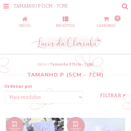
TAMANHO P (5CM - 7CM)
0
INÍCIO
PRODUTOS
CARRINHO
Início
>
Tamanho P (5cm - 7cm)
TAMANHO P (5CM - 7CM)
Ordenar por
FILTRAR
15%
15%
OFF
OFF
comprando 4
comprando 4
ou mais
ou mais