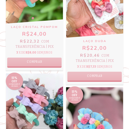
LAÇO CRISTAL POMPOM
R$24,00
R$22,32
LAÇO DUDA
COM
TRANSFERÊNCIA | PIX
R$22,00
3
X DE
R$8,00
SEM JUROS
R$20,46
COM
TRANSFERÊNCIA | PIX
COMPRAR
3
X DE
R$7,33
SEM JUROS
COMPRAR
15%
OFF
comprando 4
ou mais
15%
OFF
comprando 4
ou mais