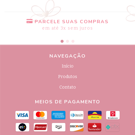
PARCELE SUAS COMPRAS
em até 3x sem juros
NAVEGAÇÃO
Início
Produtos
Contato
MEIOS DE PAGAMENTO