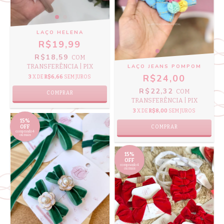
LAÇO HELENA
R$19,99
R$18,59
COM
LAÇO JEANS POMPOM
TRANSFERÊNCIA | PIX
R$24,00
3
X DE
R$6,66
SEM JUROS
R$22,32
COM
COMPRAR
TRANSFERÊNCIA | PIX
3
X DE
R$8,00
SEM JUROS
15%
COMPRAR
OFF
comprando 4
ou mais
15%
OFF
comprando 4
ou mais