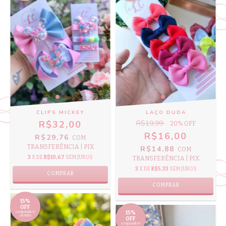
CLIPS MICKEY
LAÇO DUDA
R$32,00
R$19,99
20
% OFF
R$16,00
R$29,76
COM
TRANSFERÊNCIA | PIX
R$14,88
COM
3
X DE
R$10,67
SEM JUROS
TRANSFERÊNCIA | PIX
3
X DE
R$5,33
SEM JUROS
COMPRAR
COMPRAR
15%
OFF
comprando 4
15%
ou mais
OFF
comprando 4