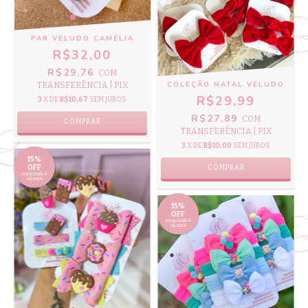
PAR VELUDO CAMÉLIA
R$32,00
R$29,76
COM
COLEÇÃO NATAL VELUDO
TRANSFERÊNCIA | PIX
R$29,99
3
X DE
R$10,67
SEM JUROS
R$27,89
COM
COMPRAR
TRANSFERÊNCIA | PIX
3
X DE
R$10,00
SEM JUROS
15%
COMPRAR
OFF
comprando 4
ou mais
15%
OFF
comprando 4
ou mais