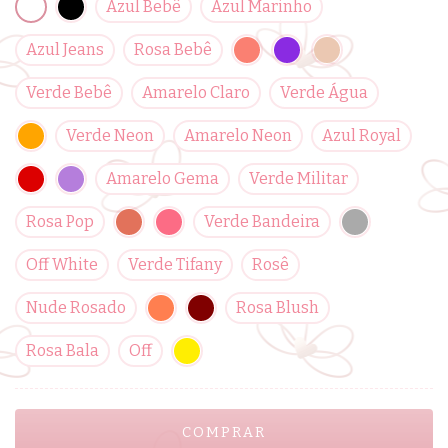
Azul Bebê
Azul Marinho
Azul Jeans
Rosa Bebê
Verde Bebê
Amarelo Claro
Verde Água
Verde Neon
Amarelo Neon
Azul Royal
Amarelo Gema
Verde Militar
Rosa Pop
Verde Bandeira
Off White
Verde Tifany
Rosê
Nude Rosado
Rosa Blush
Rosa Bala
Off