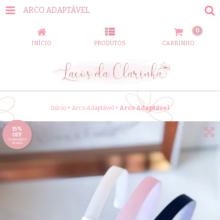
ARCO ADAPTÁVEL
0
INÍCIO
PRODUTOS
CARRINHO
Início
>
Arco Adaptável
>
Arco Adaptável
15%
OFF
comprando 4
ou mais