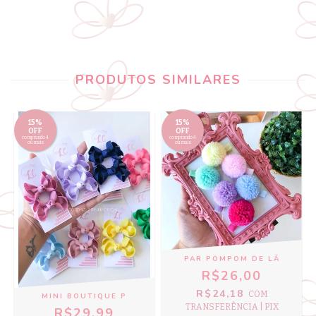
PRODUTOS SIMILARES
15%
15%
OFF
OFF
comprando 4
comprando 4
ou mais
ou mais
PAR POMPOM DE LÃ
R$26,00
R$24,18
COM
MINI BOUTIQUE P
TRANSFERÊNCIA | PIX
R$29,99