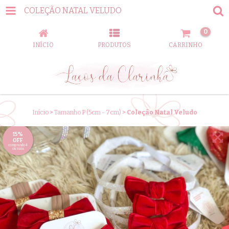
COLEÇÃO NATAL VELUDO
0
INÍCIO
PRODUTOS
CARRINHO
Início
>
Tamanho P (5cm - 7cm)
>
Coleção Natal Veludo
15%
OFF
comprando 4
ou mais