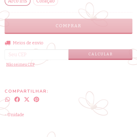
Arco íris
Coração
ALTERAR CEP
Entregas para o CEP:
Meios de envio
CALCULAR
Não sei meu CEP
COMPARTILHAR:
- Unidade