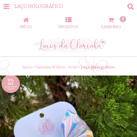
LAÇO HOLOGRÁFICO
0
INÍCIO
PRODUTOS
CARRINHO
Início
>
Tamanho M (8cm - 9cm)
>
Laço Holográfico
15%
OFF
comprando 4
ou mais