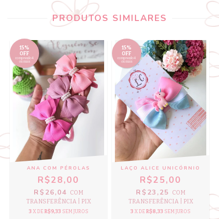
PRODUTOS SIMILARES
15%
15%
OFF
OFF
comprando 4
comprando 4
ou mais
ou mais
ANA COM PÉROLAS
LAÇO ALICE UNICÓRNIO
R$28,00
R$25,00
R$26,04
R$23,25
COM
COM
TRANSFERÊNCIA | PIX
TRANSFERÊNCIA | PIX
3
X DE
R$9,33
SEM JUROS
3
X DE
R$8,33
SEM JUROS