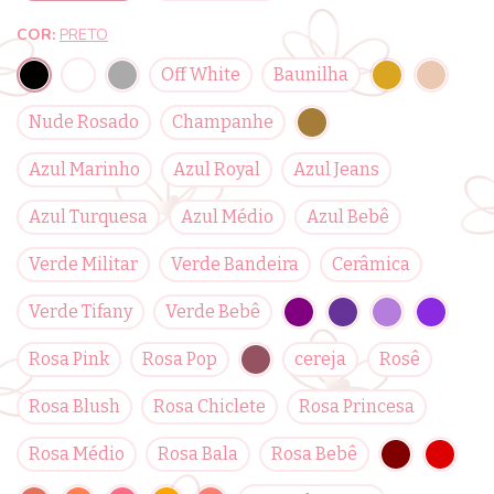
COR:
PRETO
Off White
Baunilha
Nude Rosado
Champanhe
Azul Marinho
Azul Royal
Azul Jeans
Azul Turquesa
Azul Médio
Azul Bebê
Verde Militar
Verde Bandeira
Cerâmica
Verde Tifany
Verde Bebê
Rosa Pink
Rosa Pop
cereja
Rosê
Rosa Blush
Rosa Chiclete
Rosa Princesa
Rosa Médio
Rosa Bala
Rosa Bebê