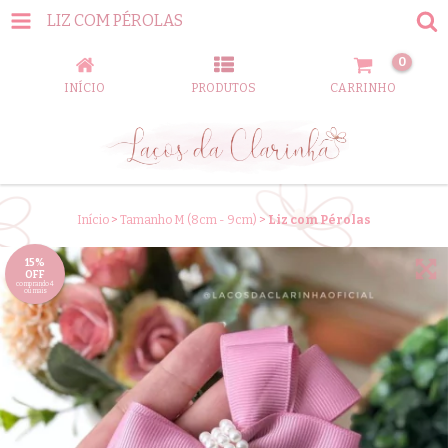
LIZ COM PÉROLAS
0
INÍCIO
PRODUTOS
CARRINHO
Início
>
Tamanho M (8cm - 9cm)
>
Liz com Pérolas
15%
OFF
comprando 4
ou mais