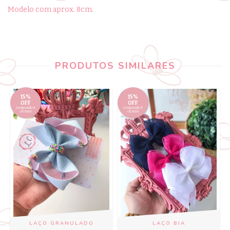
Modelo com aprox. 8cm.
PRODUTOS SIMILARES
15%
15%
OFF
OFF
comprando 4
comprando 4
ou mais
ou mais
LAÇO GRANULADO
LAÇO BIA