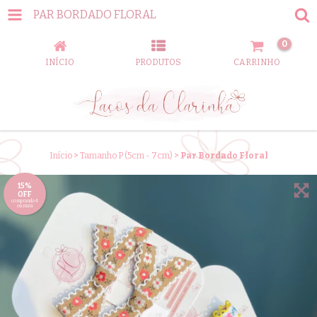
PAR BORDADO FLORAL
0
INÍCIO
PRODUTOS
CARRINHO
Início
>
Tamanho P (5cm - 7cm)
>
Par Bordado Floral
15%
OFF
comprando 4
ou mais