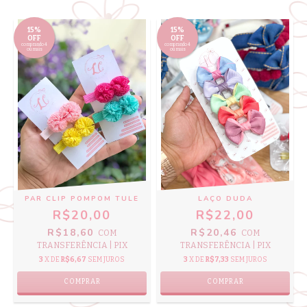
15%
15%
OFF
OFF
comprando 4
comprando 4
ou mais
ou mais
PAR CLIP POMPOM TULE
LAÇO DUDA
R$20,00
R$22,00
R$18,60
R$20,46
COM
COM
TRANSFERÊNCIA | PIX
TRANSFERÊNCIA | PIX
3
X DE
R$6,67
SEM JUROS
3
X DE
R$7,33
SEM JUROS
COMPRAR
COMPRAR