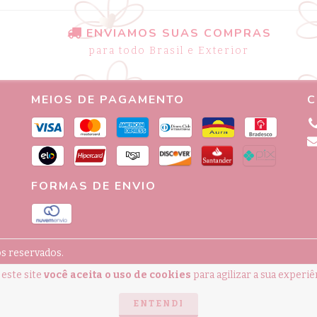
ENVIAMOS SUAS COMPRAS
para todo Brasil e Exterior
MEIOS DE PAGAMENTO
C
FORMAS DE ENVIO
os reservados.
este site
você aceita o uso de cookies
para agilizar a sua experi
ENTENDI