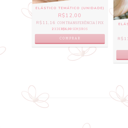
ELÁSTICO TEMÁTICO (UNIDADE)
R$12,00
R$11,16
COM
TRANSFERÊNCIA | PIX
ELÁ
(UNIDADE)
2
X DE
R$6,00
SEM JUROS
9
R$1
COMPRAR
RÊNCIA | PIX
UROS