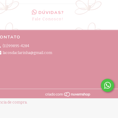
DÚVIDAS?
Fale Conosco!
ONTATO
(11)99895-4284
lacosdaclarinha@gmail.com
ência de compra.