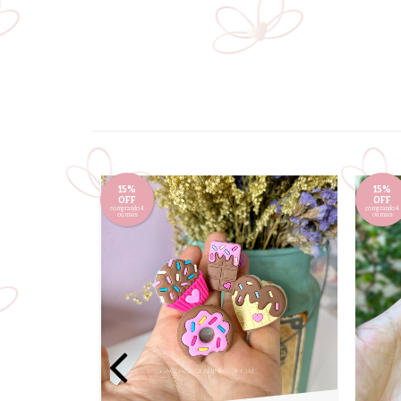
15%
15%
OFF
OFF
comprando 4
comprando 4
ou mais
ou mais