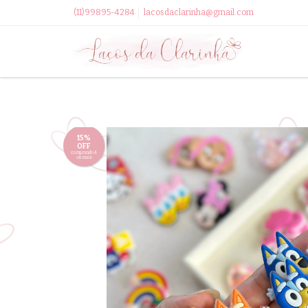
(11)99895-4284
lacosdaclarinha@gmail.com
15%
OFF
comprando 4
ou mais