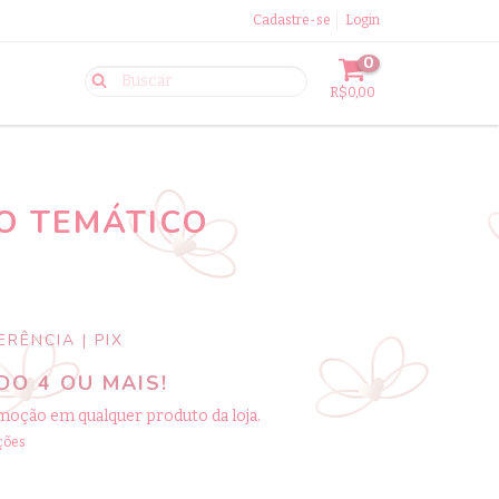
Cadastre-se
Login
0
R$0,00
O TEMÁTICO
RÊNCIA | PIX
O 4 OU MAIS!
moção em qualquer produto da loja.
ções