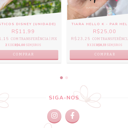
STICOS DISNEY (UNIDADE)
TIARA HELLO K - PAR HE
R$11,99
R$25,00
1,15
R$23,25
COM
TRANSFERÊNCIA | PIX
COM
TRANSFERÊNCIA
2
X DE
R$6,00
SEM JUROS
3
X DE
R$8,33
SEM JUROS
COMPRAR
COMPRAR
SIGA-NOS