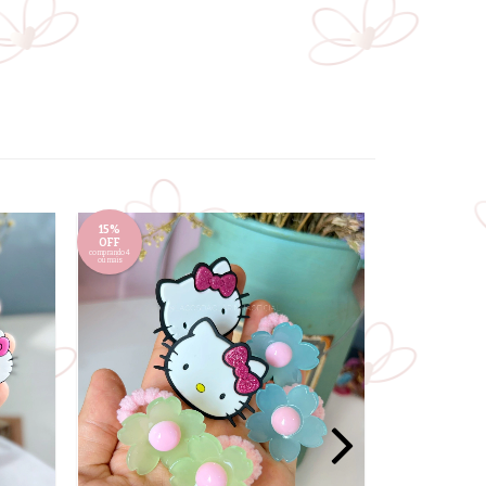
15%
15%
OFF
OFF
comprando 4
comprando 4
ou mais
ou mais