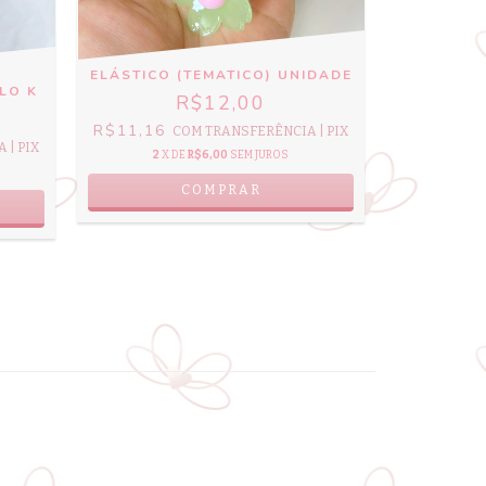
ELÁSTICO
ELÁSTICO (TEMATICO) UNIDADE
R$11,15
LLO K
R$12,00
2
X 
R$11,16
COM
TRANSFERÊNCIA | PIX
 | PIX
2
X DE
R$6,00
SEM JUROS
COMPRAR