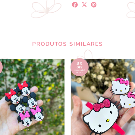
PRODUTOS SIMILARES
15%
OFF
comprando 4
ou mais