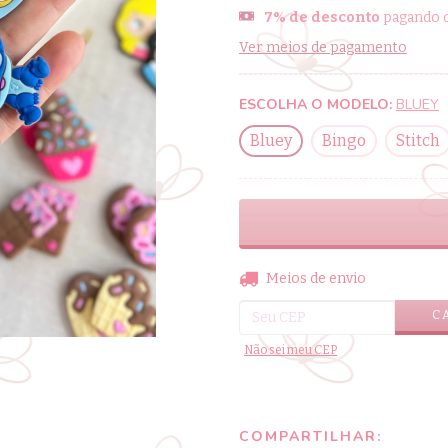
7% de desconto
pagando c
Ver meios de pagamento
ESCOLHA O MODELO:
BLUEY
Bluey
Bingo
Stitch
Entregas para o CEP:
Meios de envio
C
Não sei meu CEP
COMPARTILHAR: