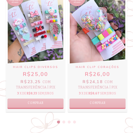
comprando 4
comprando 4
ou mais
ou mais
HAIR CLIPS DIVERSOS
HAIR CLIP CORAÇÕES
R$25,00
R$26,00
R$23,25
R$24,18
COM
COM
TRANSFERÊNCIA | PIX
TRANSFERÊNCIA | PIX
3
X DE
R$8,33
SEM JUROS
3
X DE
R$8,67
SEM JUROS
COMPRAR
COMPRAR