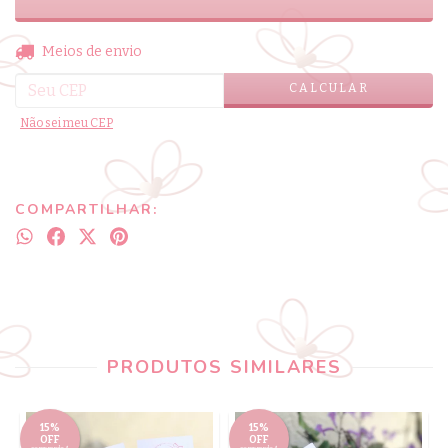
ALTERAR CEP
Entregas para o CEP:
Meios de envio
CALCULAR
Não sei meu CEP
COMPARTILHAR:
PRODUTOS SIMILARES
15%
15%
OFF
OFF