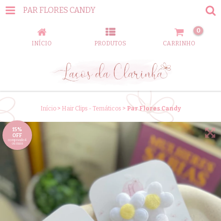
PAR FLORES CANDY
0
INÍCIO
PRODUTOS
CARRINHO
Início
>
Hair Clips - Temáticos
>
Par Flores Candy
15%
OFF
comprando 4
ou mais