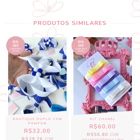
PRODUTOS SIMILARES
15%
15%
OFF
OFF
comprando 4
comprando 4
ou mais
ou mais
BOUTIQUE DUPLO COM
KIT CHANEL
POMPOM
R$60,00
R$32,00
R$55,80
COM
R$29,76
COM