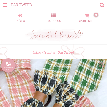
PAR TWEED
0
INÍCIO
PRODUTOS
CARRINHO
Início
>
Produtos
>
Par Tweed
15%
OFF
comprando 4
ou mais