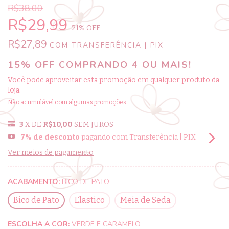
R$38,00
R$29,99
21
% OFF
R$27,89
COM
TRANSFERÊNCIA | PIX
15% OFF COMPRANDO 4 OU MAIS!
Você pode aproveitar esta promoção em qualquer produto da
loja.
Não acumulável com algumas promoções
3
X DE
R$10,00
SEM JUROS
7% de desconto
pagando com Transferência | PIX
Ver meios de pagamento
ACABAMENTO:
BICO DE PATO
Bico de Pato
Elastico
Meia de Seda
ESCOLHA A COR:
VERDE E CARAMELO