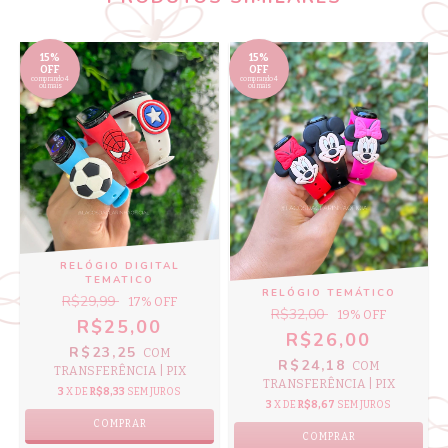
15%
15%
OFF
OFF
comprando 4
comprando 4
ou mais
ou mais
RELÓGIO DIGITAL
TEMATICO
RELÓGIO TEMÁTICO
R$29,99
17
% OFF
R$32,00
19
% OFF
R$25,00
R$26,00
R$23,25
COM
R$24,18
COM
TRANSFERÊNCIA | PIX
TRANSFERÊNCIA | PIX
3
X DE
R$8,33
SEM JUROS
3
X DE
R$8,67
SEM JUROS
COMPRAR
COMPRAR