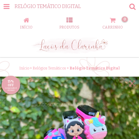
RELÓGIO TEMÁTICO DIGITAL
0
INÍCIO
PRODUTOS
CARRINHO
Início
>
Relógios Temáticos
>
Relógio Temático Digital
15%
OFF
comprando 4
ou mais