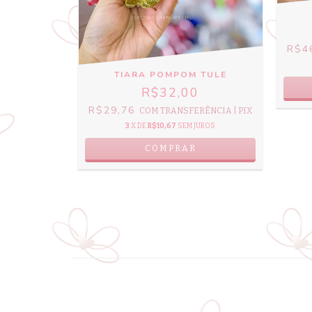
R$4
ES
TIARA POMPOM TULE
0
R$32,00
R$29,76
RÊNCIA | PIX
COM
TRANSFERÊNCIA | PIX
UROS
3
X DE
R$10,67
SEM JUROS