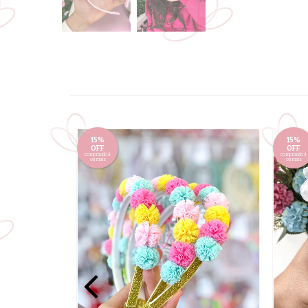
15%
15%
OFF
OFF
comprando 4
comprando 4
ou mais
ou mais