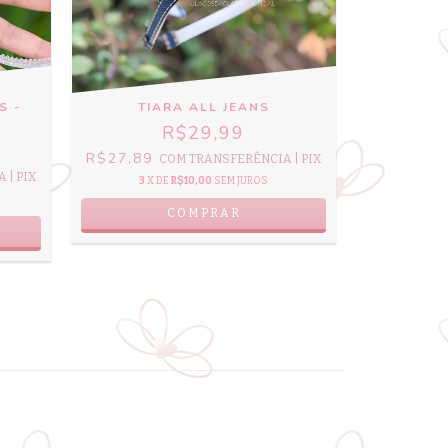
S -
TIARA ALL JEANS
T
R$29,99
R$27,89
R$29,76
COM
TRANSFERÊNCIA | PIX
 | PIX
3
X DE
R$10,00
SEM JUROS
3
X 