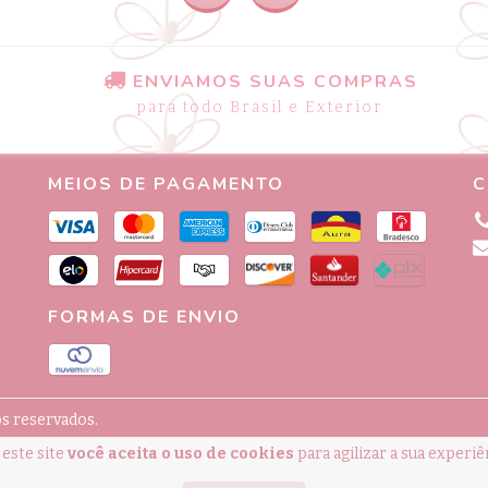
ENVIAMOS SUAS COMPRAS
para todo Brasil e Exterior
MEIOS DE PAGAMENTO
C
FORMAS DE ENVIO
os reservados.
este site
você aceita o uso de cookies
para agilizar a sua experi