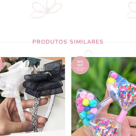
PRODUTOS SIMILARES
15%
OFF
comprando 4
ou mais