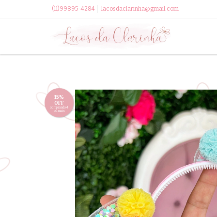
(11)99895-4284
lacosdaclarinha@gmail.com
15%
OFF
comprando 4
ou mais