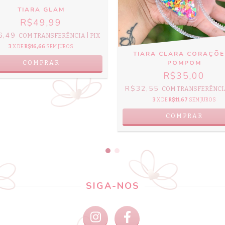
TIARA GLAM
R$49,99
6,49
COM
TRANSFERÊNCIA | PIX
3
X DE
R$16,66
SEM JUROS
TIARA CLARA CORAÇÕE
POMPOM
COMPRAR
R$35,00
R$32,55
COM
TRANSFERÊNCIA
3
X DE
R$11,67
SEM JUROS
COMPRAR
SIGA-NOS