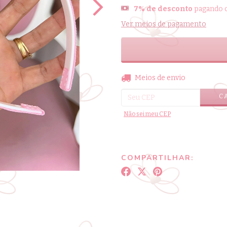
7% de desconto
pagando c
Ver meios de pagamento
Entregas para o CEP:
Meios de envio
C
Não sei meu CEP
COMPARTILHAR: