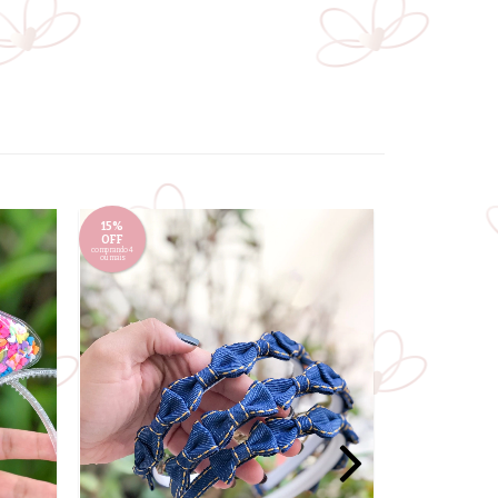
15%
15%
OFF
OFF
comprando 4
comprando 4
ou mais
ou mais