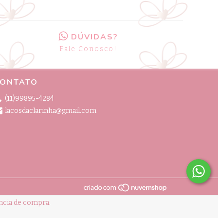
DÚVIDAS?
Fale Conosco!
ONTATO
(11)99895-4284
lacosdaclarinha@gmail.com
ência de compra.