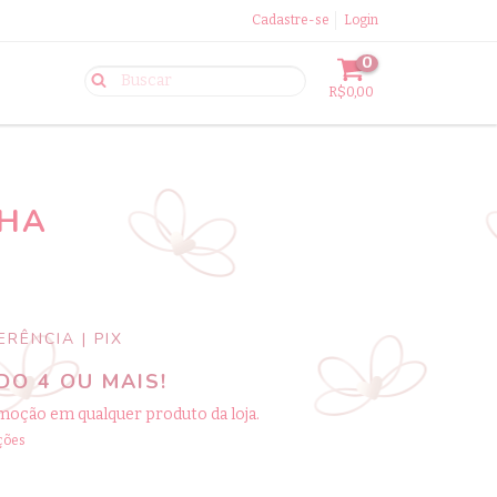
Cadastre-se
Login
0
R$0,00
NHA
RÊNCIA | PIX
O 4 OU MAIS!
moção em qualquer produto da loja.
ções