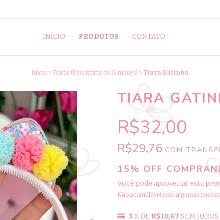
INÍCIO
PRODUTOS
CONTATO
Início
>
Tiaras (Uso apartir de 18 meses)
>
Tiara Gatinha
TIARA GATI
R$32,00
R$29,76
COM
TRANSFE
15% OFF COMPRAND
Você pode aproveitar esta pro
Não acumulável com algumas promo
3
X DE
R$10,67
SEM JUROS