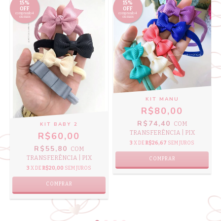
15%
15%
OFF
OFF
comprando 4
comprando 4
ou mais
ou mais
KIT MANU
R$80,00
R$74,40
COM
KIT BABY 2
TRANSFERÊNCIA | PIX
R$60,00
3
X DE
R$26,67
SEM JUROS
R$55,80
COM
TRANSFERÊNCIA | PIX
COMPRAR
3
X DE
R$20,00
SEM JUROS
COMPRAR