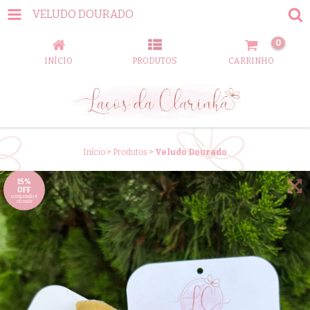
VELUDO DOURADO
0
INÍCIO
PRODUTOS
CARRINHO
Início
>
Produtos
>
Veludo Dourado
15%
OFF
comprando 4
ou mais