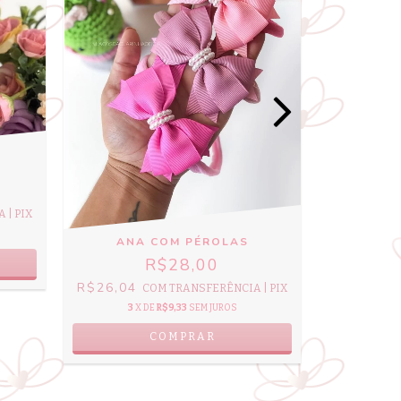
R$26,04
 | PIX
3
X 
ANA COM PÉROLAS
R$28,00
R$26,04
COM
TRANSFERÊNCIA | PIX
3
X DE
R$9,33
SEM JUROS
COMPRAR