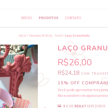
INÍCIO
PRODUTOS
CONTATO
Início
>
Tamanho M (8cm - 9cm)
>
Laço Granulado
LAÇO GRAN
R$26,00
R$24,18
COM
TRANSFE
15% OFF COMPRAND
Você pode aproveitar esta pro
Não acumulável com algumas promo
3
X DE
R$8,67
SEM JUROS