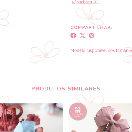
Não sei meu CEP
COMPARTILHAR:
Modelo disponivel nos tamanho
PRODUTOS SIMILARES
15%
OFF
comprando 4
ou mais