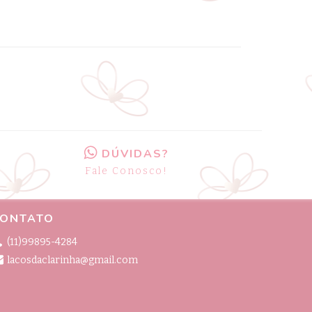
DÚVIDAS?
Fale Conosco!
ONTATO
(11)99895-4284
lacosdaclarinha@gmail.com