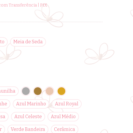
om Transferência | PIX
to
Meia de Seda
aunilha
nhe
Azul Marinho
Azul Royal
esa
Azul Celeste
Azul Médio
r
Verde Bandeira
Cerâmica