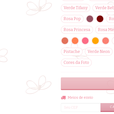
Verde Tifany
Verde Be
Rosa Pop
Ro
Rosa Princesa
Rosa Mé
Pistache
Verde Neon
Cores da Foto
Entregas para o CEP:
Meios de envio
C