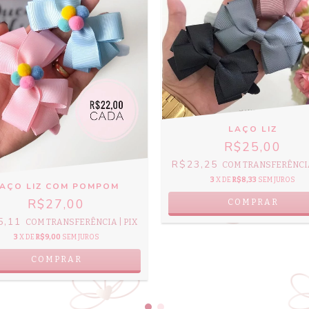
LAÇO LIZ
R$25,00
R$23,25
COM
TRANSFERÊNCIA
3
X DE
R$8,33
SEM JUROS
AÇO LIZ COM POMPOM
R$27,00
COMPRAR
5,11
COM
TRANSFERÊNCIA | PIX
3
X DE
R$9,00
SEM JUROS
COMPRAR