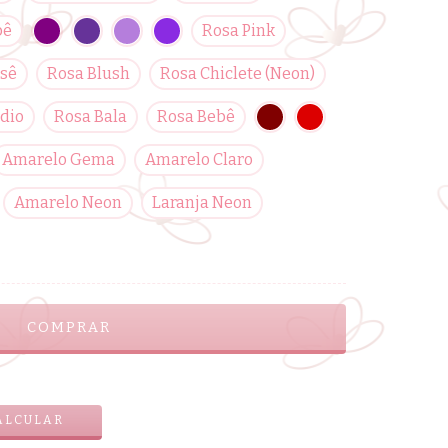
bê
Rosa Pink
sê
Rosa Blush
Rosa Chiclete (Neon)
dio
Rosa Bala
Rosa Bebê
Amarelo Gema
Amarelo Claro
Amarelo Neon
Laranja Neon
ALTERAR CEP
ALCULAR