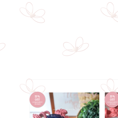
15%
15%
OFF
OFF
comprando 4
comprando 4
ou mais
ou mais