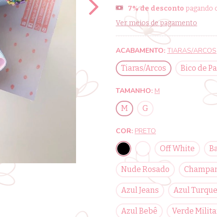
7% de desconto
pagando c
Ver meios de pagamento
ACABAMENTO:
TIARAS/ARCOS
Tiaras/Arcos
Bico de Pa
TAMANHO:
M
M
G
COR:
PRETO
Off White
B
Nude Rosado
Champa
Azul Jeans
Azul Turqu
Azul Bebê
Verde Milita