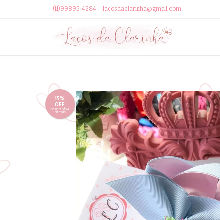
(11)99895-4284
lacosdaclarinha@gmail.com
15%
OFF
comprando 4
ou mais