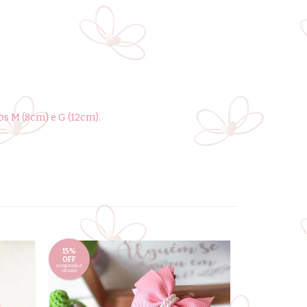
s M (8cm) e G (12cm).
15%
15%
OFF
OFF
comprando 4
comprando 4
ou mais
ou mais