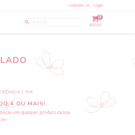
Cadastre-se
Login
0
R$0,00
ULADO
RÊNCIA | PIX
O 4 OU MAIS!
moção em qualquer produto da loja.
ções