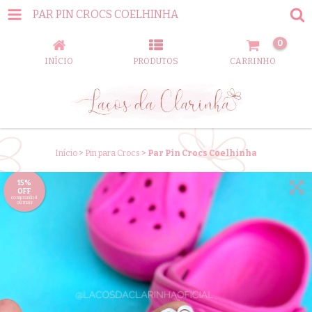
PAR PIN CROCS COELHINHA
0
INÍCIO
PRODUTOS
CARRINHO
Início
>
Pin para Crocs
>
Par Pin Crocs Coelhinha
15%
OFF
comprando 4
ou mais