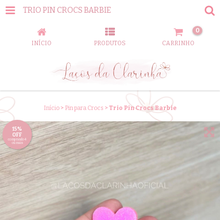
TRIO PIN CROCS BARBIE
0
INÍCIO
PRODUTOS
CARRINHO
Início
>
Pin para Crocs
>
Trio Pin Crocs Barbie
15%
OFF
comprando 4
ou mais