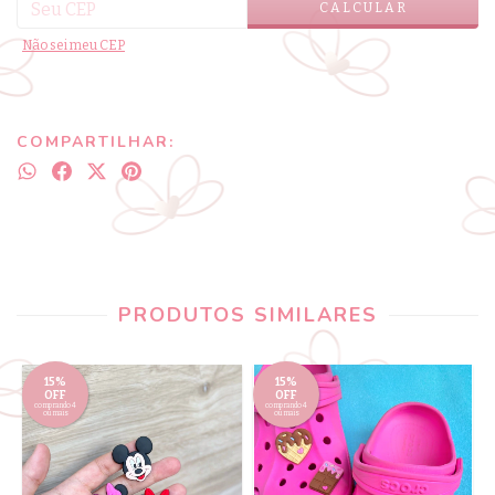
CALCULAR
Não sei meu CEP
COMPARTILHAR:
PRODUTOS SIMILARES
15%
15%
OFF
OFF
comprando 4
comprando 4
ou mais
ou mais