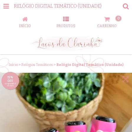
RELÓGIO DIGITAL TEMÁTICO (UNIDADE)
0
INÍCIO
PRODUTOS
CARRINHO
Início
>
Relógios Temáticos
>
Relógio Digital Temático (Unidade)
15%
OFF
comprando 4
ou mais