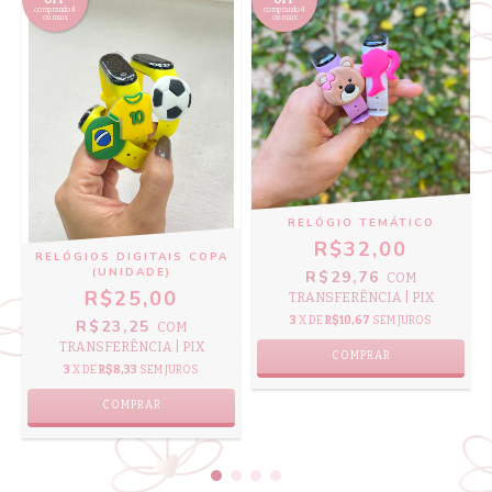
comprando 4
comprando 4
ou mais
ou mais
RELÓGIO TEMÁTICO
R$32,00
RELÓGIOS DIGITAIS COPA
(UNIDADE)
R$29,76
COM
R$25,00
TRANSFERÊNCIA | PIX
3
X DE
R$10,67
SEM JUROS
R$23,25
COM
TRANSFERÊNCIA | PIX
COMPRAR
3
X DE
R$8,33
SEM JUROS
COMPRAR