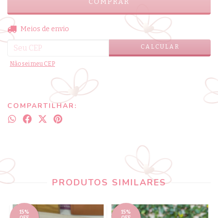
ALTERAR CEP
Entregas para o CEP:
Meios de envio
CALCULAR
Não sei meu CEP
COMPARTILHAR:
PRODUTOS SIMILARES
15%
15%
OFF
OFF