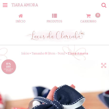
TIARA AMORA
0
INÍCIO
PRODUTOS
CARRINHO
Início
>
Tamanho M (8cm - 9cm)
>
Tiara Amora
15%
OFF
comprando 4
ou mais