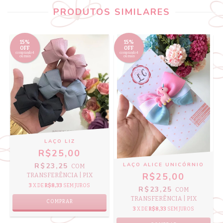
PRODUTOS SIMILARES
15%
15%
OFF
OFF
comprando 4
comprando 4
ou mais
ou mais
LAÇO LIZ
R$25,00
R$23,25
LAÇO ALICE UNICÓRNIO
COM
R$25,00
TRANSFERÊNCIA | PIX
3
X DE
R$8,33
SEM JUROS
R$23,25
COM
TRANSFERÊNCIA | PIX
COMPRAR
3
X DE
R$8,33
SEM JUROS