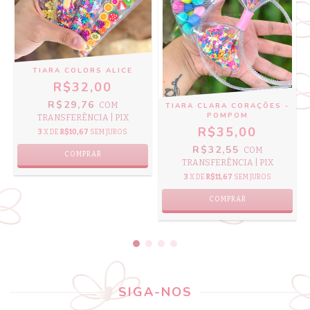
TIARA COLORS ALICE
R$32,00
R$29,76
COM
TIARA CLARA CORAÇÕES -
POMPOM
TRANSFERÊNCIA | PIX
R$35,00
3
X DE
R$10,67
SEM JUROS
R$32,55
COM
COMPRAR
TRANSFERÊNCIA | PIX
3
X DE
R$11,67
SEM JUROS
COMPRAR
SIGA-NOS