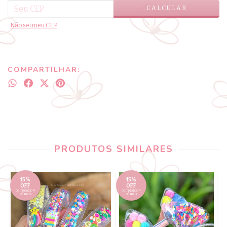
CALCULAR
Não sei meu CEP
COMPARTILHAR:
PRODUTOS SIMILARES
15%
15%
OFF
OFF
comprando 4
comprando 4
ou mais
ou mais