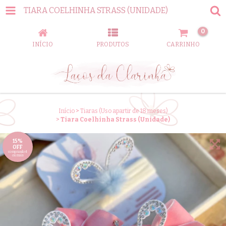
TIARA COELHINHA STRASS (UNIDADE)
0
INÍCIO
PRODUTOS
CARRINHO
Início
>
Tiaras (Uso apartir de 18 meses)
>
Tiara Coelhinha Strass (Unidade)
15%
OFF
comprando 4
ou mais