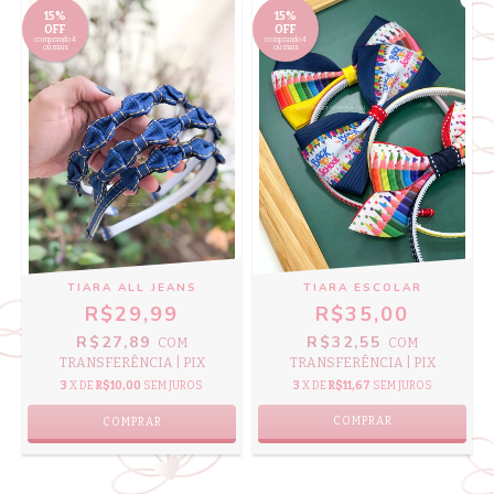
15%
15%
OFF
OFF
comprando 4
comprando 4
ou mais
ou mais
TIARA ALL JEANS
TIARA ESCOLAR
R$29,99
R$35,00
R$27,89
R$32,55
COM
COM
TRANSFERÊNCIA | PIX
TRANSFERÊNCIA | PIX
3
X DE
R$10,00
SEM JUROS
3
X DE
R$11,67
SEM JUROS
COMPRAR