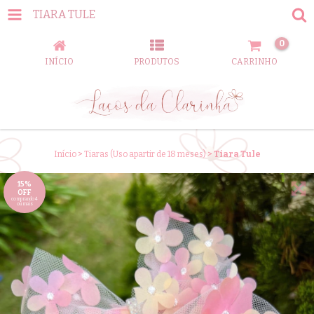
TIARA TULE
0
INÍCIO
PRODUTOS
CARRINHO
Início
>
Tiaras (Uso apartir de 18 meses)
>
Tiara Tule
15%
OFF
comprando 4
ou mais