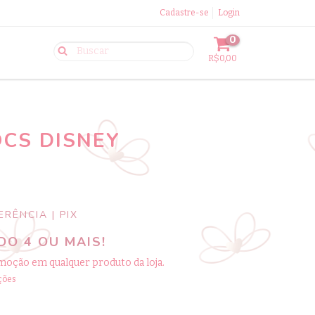
Cadastre-se
Login
0
R$0,00
OCS DISNEY
RÊNCIA | PIX
O 4 OU MAIS!
moção em qualquer produto da loja.
ções