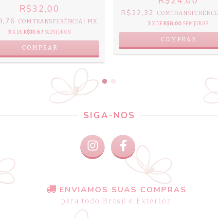
R$24,00
R$32,00
R$22,32
COM
TRANSFERÊNCIA
9,76
COM
TRANSFERÊNCIA | PIX
3
X DE
R$8,00
SEM JUROS
3
X DE
R$10,67
SEM JUROS
SIGA-NOS
ENVIAMOS SUAS COMPRAS
para todo Brasil e Exterior