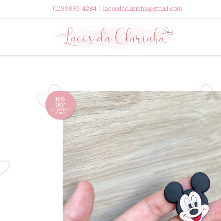
(11)99895-4284
lacosdaclarinha@gmail.com
15%
OFF
comprando 4
ou mais