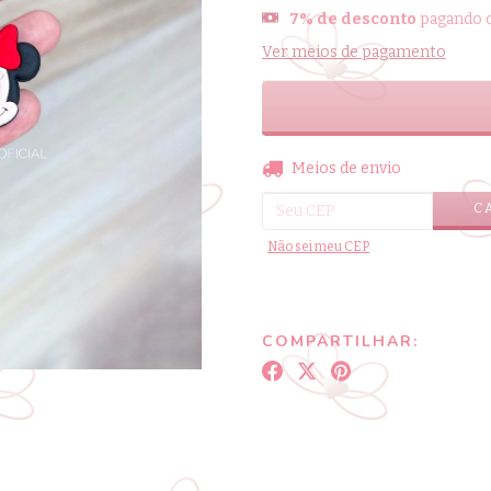
7% de desconto
pagando c
Ver meios de pagamento
Entregas para o CEP:
Meios de envio
C
Não sei meu CEP
COMPARTILHAR: