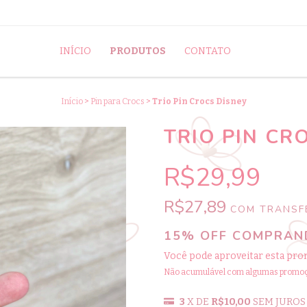
INÍCIO
PRODUTOS
CONTATO
Início
>
Pin para Crocs
>
Trio Pin Crocs Disney
TRIO PIN CR
R$29,99
R$27,89
COM
TRANSFE
15% OFF COMPRAND
Você pode aproveitar esta pro
Não acumulável com algumas promo
3
X DE
R$10,00
SEM JUROS