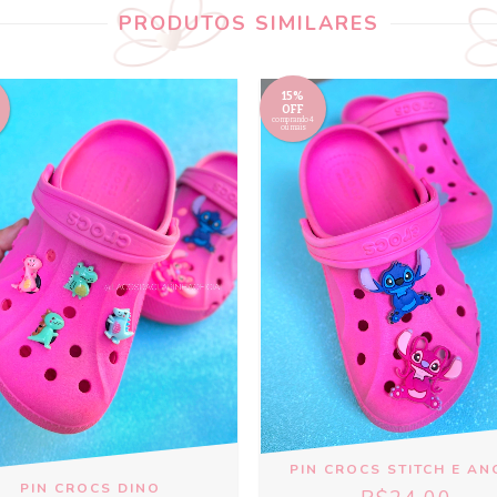
PRODUTOS SIMILARES
15%
OFF
comprando 4
ou mais
PIN CROCS STITCH E AN
PIN CROCS DINO