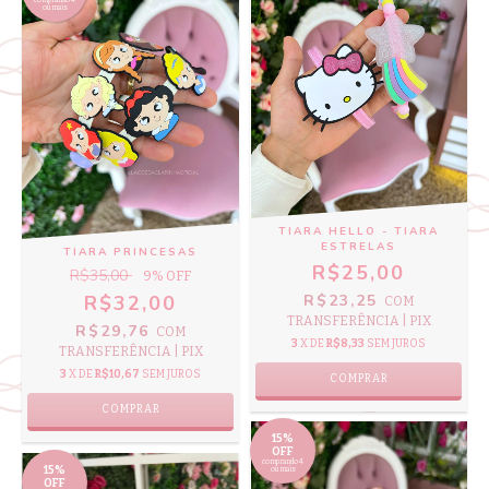
comprando 4
ou mais
TIARA HELLO - TIARA
ESTRELAS
TIARA PRINCESAS
R$25,00
R$35,00
9
% OFF
R$23,25
R$32,00
COM
TRANSFERÊNCIA | PIX
R$29,76
COM
3
X DE
R$8,33
SEM JUROS
TRANSFERÊNCIA | PIX
3
X DE
R$10,67
SEM JUROS
COMPRAR
COMPRAR
15%
OFF
comprando 4
15%
ou mais
OFF