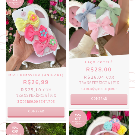
comprando 4
ou mais
LAÇO COTELÊ
R$28,00
MIA PRIMAVERA (UNIDADE)
R$26,04
COM
R$26,99
TRANSFERÊNCIA | PIX
R$25,10
3
X DE
R$9,33
SEM JUROS
COM
TRANSFERÊNCIA | PIX
COMPRAR
3
X DE
R$9,00
SEM JUROS
COMPRAR
15%
OFF
comprando 4
ou mais
15%
OFF
comprando 4