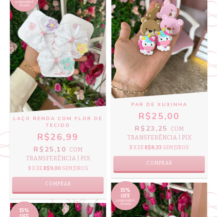
comprando 4
ou mais
PAR DE XUXINHA
R$25,00
LAÇO RENDA COM FLOR DE
TECIDO
R$23,25
COM
R$26,99
TRANSFERÊNCIA | PIX
R$25,10
3
X DE
R$8,33
SEM JUROS
COM
TRANSFERÊNCIA | PIX
COMPRAR
3
X DE
R$9,00
SEM JUROS
COMPRAR
15%
OFF
comprando 4
ou mais
15%
OFF