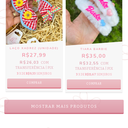
LAÇO XADREZ (UNIDADE)
TIARA BARBIE
R$27,99
R$35,00
R$26,03
COM
R$32,55
COM
TRANSFERÊNCIA | PIX
TRANSFERÊNCIA | PIX
3
X DE
R$9,33
SEM JUROS
3
X DE
R$11,67
SEM JUROS
MOSTRAR MAIS PRODUTOS