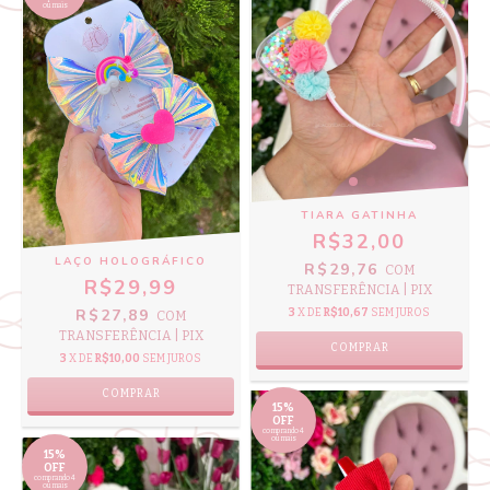
ou mais
TIARA GATINHA
R$32,00
LAÇO HOLOGRÁFICO
R$29,76
COM
R$29,99
TRANSFERÊNCIA | PIX
R$27,89
3
X DE
R$10,67
SEM JUROS
COM
TRANSFERÊNCIA | PIX
3
X DE
R$10,00
SEM JUROS
COMPRAR
15%
OFF
comprando 4
ou mais
15%
OFF
comprando 4
ou mais