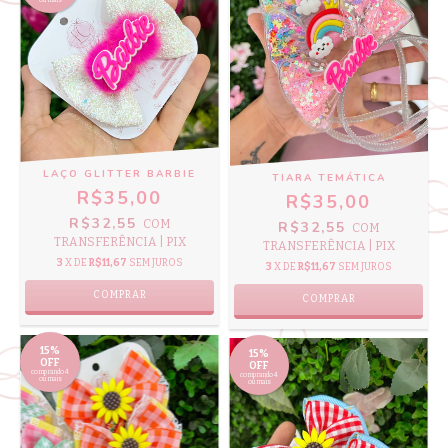
ou mais
LAÇO GLITTER BARBIE
TIARA TEMÁTICA
R$35,00
R$35,00
R$32,55
COM
R$32,55
COM
TRANSFERÊNCIA | PIX
TRANSFERÊNCIA | PIX
3
X DE
R$11,67
SEM JUROS
3
X DE
R$11,67
SEM JUROS
COMPRAR
COMPRAR
15%
15%
OFF
OFF
comprando 4
comprando 4
ou mais
ou mais