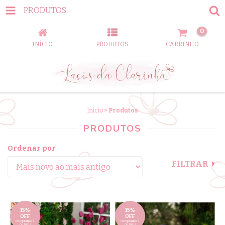
PRODUTOS
0
INÍCIO
PRODUTOS
CARRINHO
Início
>
Produtos
PRODUTOS
Ordenar por
FILTRAR
15%
15%
OFF
OFF
comprando 4
comprando 4
ou mais
ou mais