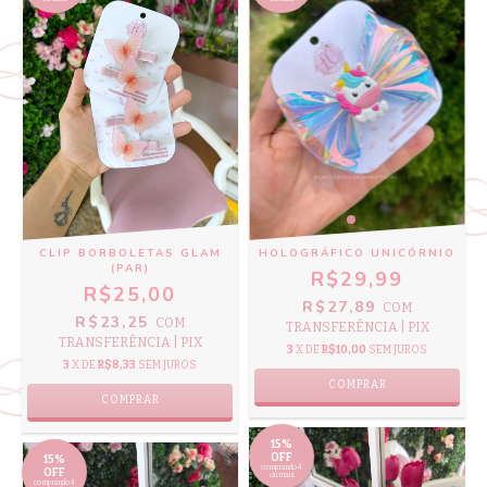
CLIP BORBOLETAS GLAM
HOLOGRÁFICO UNICÓRNIO
(PAR)
R$29,99
R$25,00
R$27,89
COM
R$23,25
COM
TRANSFERÊNCIA | PIX
TRANSFERÊNCIA | PIX
3
X DE
R$10,00
SEM JUROS
3
X DE
R$8,33
SEM JUROS
15%
OFF
15%
comprando 4
OFF
ou mais
comprando 4