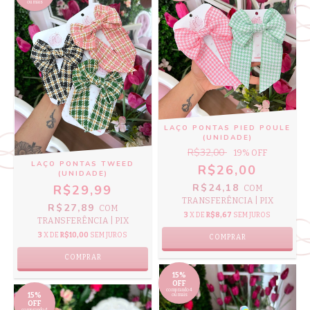
ou mais
LAÇO PONTAS PIED POULE
(UNIDADE)
R$32,00
19
% OFF
LAÇO PONTAS TWEED
R$26,00
(UNIDADE)
R$24,18
R$29,99
COM
TRANSFERÊNCIA | PIX
R$27,89
COM
3
X DE
R$8,67
SEM JUROS
TRANSFERÊNCIA | PIX
3
X DE
R$10,00
SEM JUROS
COMPRAR
COMPRAR
15%
OFF
comprando 4
15%
ou mais
OFF