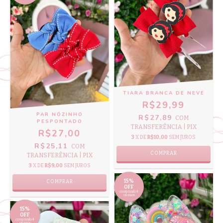
TIARA BRANCA DE NEVE
R$29,99
PAR NÓZINHO
R$27,89
COM
PESPONTADO
TRANSFERÊNCIA | PIX
R$27,00
3
X DE
R$10,00
SEM JUROS
R$25,11
COM
TRANSFERÊNCIA | PIX
3
X DE
R$9,00
SEM JUROS
15%
COMPRAR
OFF
comprando 4
ou mais
15%
OFF
comprando 4