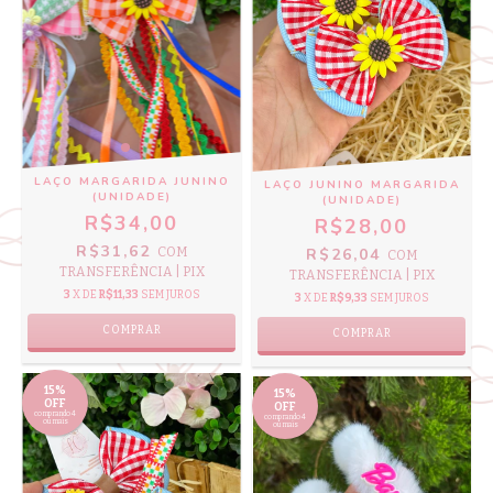
LAÇO MARGARIDA JUNINO
LAÇO JUNINO MARGARIDA
(UNIDADE)
(UNIDADE)
R$34,00
R$28,00
R$31,62
COM
R$26,04
COM
TRANSFERÊNCIA | PIX
TRANSFERÊNCIA | PIX
3
X DE
R$11,33
SEM JUROS
3
X DE
R$9,33
SEM JUROS
15%
15%
OFF
OFF
comprando 4
comprando 4
ou mais
ou mais