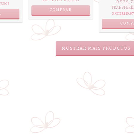
3
X DE
R$9,33
SEM JUROS
R$29,
 JUROS
TRANSFERÊN
COMPRAR
3
X DE
R$10,67
MOSTRAR MAIS PRODUTOS