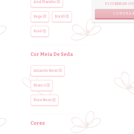
Azul Marinho (1)
3
X DE
R$10,00
SEM
Bege (1)
Bordô (1)
Rosê (1)
Cor Meia De Seda
Amarelo Neon (1)
Branco (1)
Rosa Neon (1)
Cores