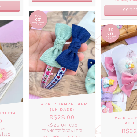
R
COMP
15%
OFF
comprando 4
ou mais
15%
OFF
comprando 4
ou mais
TIARA ESTAMPA FARM
(UNIDADE)
BOLETA
R$28,00
HAIR CLI
0
PELU
R$26,04
COM
OM
R$32
TRANSFERÊNCIA | PIX
| PIX