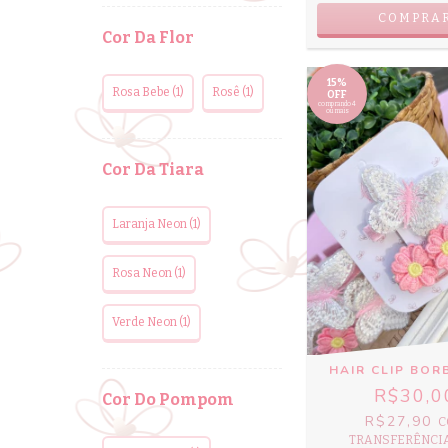
COMPRA
Cor Da Flor
15%
Rosa Bebe (1)
Rosê (1)
OFF
comprando 4
ou mais
Cor Da Tiara
Laranja Neon (1)
Rosa Neon (1)
Verde Neon (1)
HAIR CLIP BOR
R$30,0
Cor Do Pompom
R$27,90
C
TRANSFERÊNCIA 