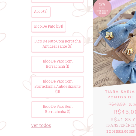
15%
OFF
Arco (2)
comprando 4
ou mais
Bico De Pato (191)
Bico De Pato Com Borracha
Antideslizante (8)
Bico De Pato Com
Borrachinh (1)
Bico De Pato Com
Borrachinha Antideslizante
TIARA SARJA
(11)
PONTOS DE 
R$49,99
10
%
Bico De Pato Sem
R$45,0
Borrachinha (1)
R$41,85
C
Ver todos
TRANSFERÊNCIA 
3
X DE
R$15,00
SEM