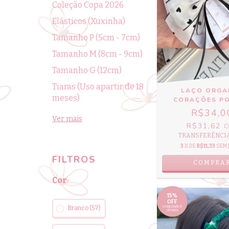
Coleção Copa 2026
Elásticos (Xuxinha)
Tamanho P (5cm - 7cm)
Tamanho M (8cm - 9cm)
Tamanho G (12cm)
Tiaras (Uso apartir de 18
LAÇO ORGA
meses)
CORAÇÕES P
R$34,0
Ver mais
R$31,62
C
TRANSFERÊNCIA 
3
X DE
R$11,33
SEM 
FILTROS
Cor
15%
OFF
Branco (57)
comprando 4
ou mais