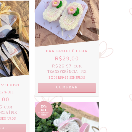
PAR CROCHÊ FLOR
R$29,00
R$26,97
COM
TRANSFERÊNCIA | PIX
3
X DE
R$9,67
SEM JUROS
M VELUDO
12
% OFF
,00
55
15%
COM
OFF
CIA | PIX
comprando 4
ou mais
SEM JUROS
RAR