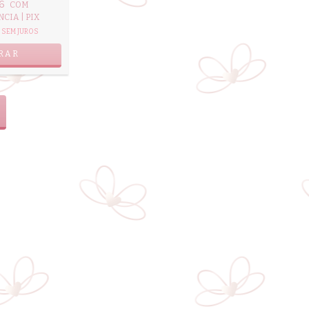
76
COM
CIA | PIX
SEM JUROS