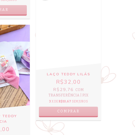
RAR
LAÇO TEDDY LILÁS
R$32,00
R$29,76
COM
TRANSFERÊNCIA | PIX
3
X DE
R$10,67
SEM JUROS
COMPRAR
P TEDDY
CIA
,00