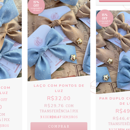
15%
OFF
comprando 4
ou mais
15%
OFF
comprando 4
ou mais
LAÇO COM PONTOS DE
 COM
LUZ
LUZ
R$32,00
PAR DUPLO 
 OFF
DE 
R$29,76
0
COM
R$49
TRANSFERÊNCIA | PIX
OM
3
X DE
R$10,67
SEM JUROS
R$46,
| PIX
TRANSFERÊN
 JUROS
COMPRAR
3
X DE
R$16,66