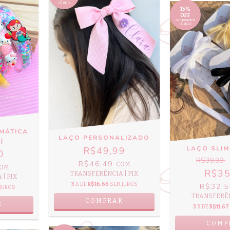
ou mais
15%
OFF
comprando 4
ou mais
EMÁTICA
LAÇO PERSONALIZADO
)
LAÇO SLI
R$49,99
0
R$39,99
R$46,49
COM
OM
R$35
TRANSFERÊNCIA | PIX
| PIX
3
X DE
R$16,66
SEM JUROS
R$32,
 JUROS
TRANSFERÊN
R
3
X DE
R$11,67
COMP