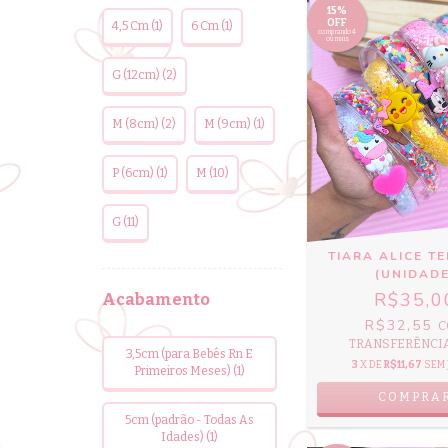
15%
OFF
4,5 Cm (1)
6 Cm (1)
comprando 4
ou mais
G (12cm) (2)
M (8cm) (2)
M (9cm) (1)
P (6cm) (1)
M (10)
G (11)
TIARA ALICE T
(UNIDADE
R$35,0
Acabamento
R$32,55
C
TRANSFERÊNCIA 
3,5cm (para Bebês Rn E
3
X DE
R$11,67
SEM
Primeiros Meses) (1)
COMPRA
5cm (padrão - Todas As
Idades) (1)