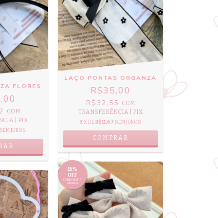
LAÇO PONTAS ORGANZA
ZA FLORES
R$35,00
,00
R$32,55
COM
62
COM
TRANSFERÊNCIA | PIX
CIA | PIX
3
X DE
R$11,67
SEM JUROS
SEM JUROS
15%
OFF
comprando 4
ou mais