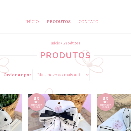
INÍCIO
PRODUTOS
CONTATO
Início
>
Produtos
PRODUTOS
Ordenar por
15%
15%
OFF
OFF
comprando 4
comprando 4
ou mais
ou mais