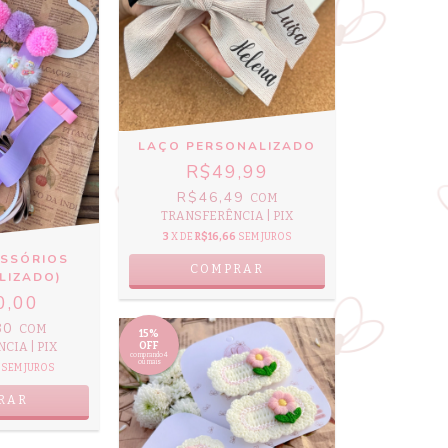
LAÇO PERSONALIZADO
R$49,99
R$46,49
COM
TRANSFERÊNCIA | PIX
3
X DE
R$16,66
SEM JUROS
ESSÓRIOS
LIZADO)
0,00
80
COM
15%
CIA | PIX
OFF
comprando 4
ou mais
SEM JUROS
RAR