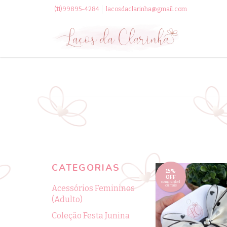
(11)99895-4284
lacosdaclarinha@gmail.com
CATEGORIAS
15%
OFF
comprando 4
Acessórios Femininos
ou mais
(Adulto)
Coleção Festa Junina