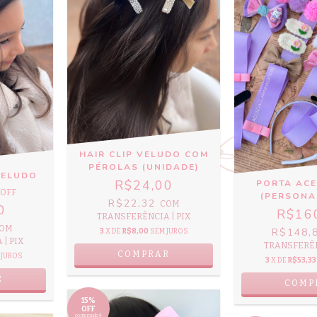
HAIR CLIP VELUDO COM
PÉROLAS (UNIDADE)
VELUDO
R$24,00
PORTA AC
 OFF
(PERSONA
R$22,32
COM
0
R$16
TRANSFERÊNCIA | PIX
OM
R$148,
3
X DE
R$8,00
SEM JUROS
| PIX
TRANSFERÊN
COMPRAR
 JUROS
3
X DE
R$53,33
R
COMP
15%
OFF
comprando 4