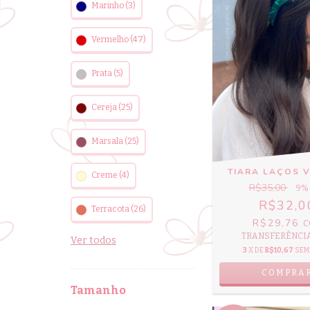
Marinho (3)
Vermelho (47)
Prata (5)
Cereja (25)
Marsala (25)
TIARA LAÇOS 
Creme (4)
R$35,00
9
%
R$32,0
Terracota (26)
R$29,76
C
TRANSFERÊNCIA 
Ver todos
3
X DE
R$10,67
SEM
COMPRA
Tamanho