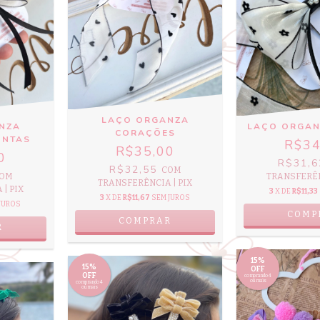
LAÇO ORGANZA
NZA
LAÇO ORGAN
CORAÇÕES
ONTAS
R$34
R$35,00
0
R$31,
R$32,55
COM
OM
TRANSFERÊN
TRANSFERÊNCIA | PIX
| PIX
3
X DE
R$11,33
3
X DE
R$11,67
SEM JUROS
JUROS
15%
15%
OFF
OFF
comprando 4
ou mais
comprando 4
ou mais