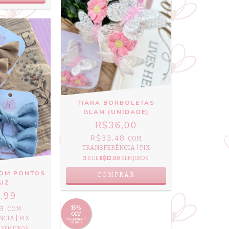
TIARA BORBOLETAS
GLAM (UNIDADE)
R$36,00
R$33,48
COM
TRANSFERÊNCIA | PIX
3
X DE
R$12,00
SEM JUROS
COM PONTOS
LUZ
,99
49
15%
COM
OFF
CIA | PIX
comprando 4
ou mais
SEM JUROS