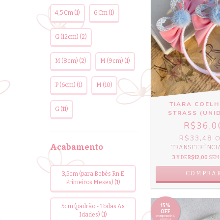
4,5 Cm (1)
6 Cm (1)
G (12cm) (2)
M (8cm) (2)
M (9cm) (1)
P (6cm) (1)
M (10)
TIARA COELH
G (11)
STRASS (UNI
R$36,0
R$33,48
C
Acabamento
TRANSFERÊNCIA 
3
X DE
R$12,00
SEM
3,5cm (para Bebês Rn E
Primeiros Meses) (1)
5cm (padrão - Todas As
15%
OFF
Idades) (1)
comprando 4
ou mais