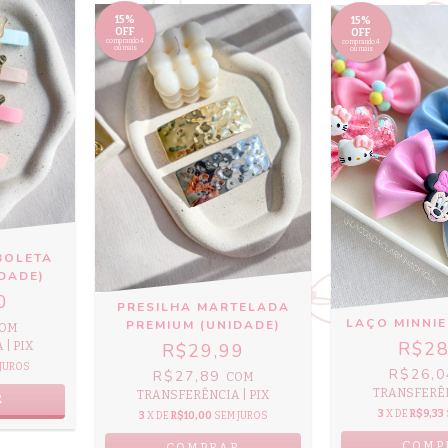
15%
15%
OFF
OFF
comprando 4
comprando 4
ou mais
ou mais
BOLETA
DADE)
0
PRESILHA MARTELADA
LAÇO MINNIE
PREMIUM (UNIDADE)
OM
R$28
| PIX
R$29,99
JUROS
R$26,
R$27,89
COM
TRANSFERÊN
TRANSFERÊNCIA | PIX
R
3
X DE
R$9,33
3
X DE
R$10,00
SEM JUROS
COMP
COMPRAR