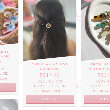
ou mais
INHA
DADE)
0
CLIP GLAM VELUDO
PRESILHA
(UNIDADE)
PREMIUM (
OM
| PIX
R$14,00
R$34
 JUROS
R$13,02
R$32,
COM
TRANSFERÊNCIA | PIX
TRANSFERÊN
2
X DE
R$7,00
SEM JUROS
3
X DE
R$11,63
COMP