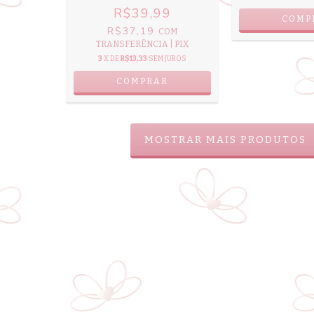
R$39,99
COMP
R$37,19
COM
TRANSFERÊNCIA | PIX
3
X DE
R$13,33
SEM JUROS
COMPRAR
MOSTRAR MAIS PRODUTOS