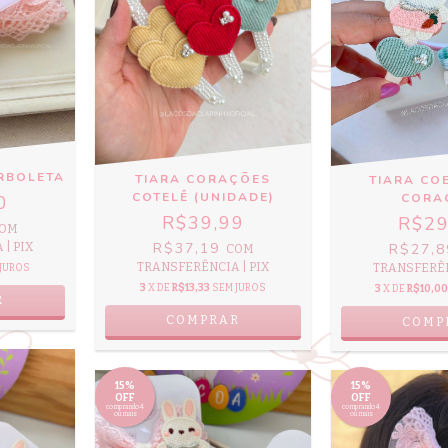
RBOLETA
TIARA CORAÇÕES
TIARA CO
COTELÊ (UNIDADE)
CORA
0
R$39,99
R$29
OM
R$37,19
| PIX
R$27,
COM
TRANSFERÊNCIA | PIX
TRANSFERÊN
 JUROS
3
X DE
R$13,33
SEM JUROS
3
X DE
R$10,00
R
COMPRAR
15%
15%
OFF
OFF
comprando 4
comprando 4
ou mais
ou mais