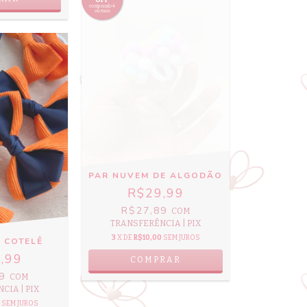
OFF
comprando 4
ou mais
PAR NUVEM DE ALGODÃO
R$29,99
R$27,89
COM
TRANSFERÊNCIA | PIX
3
X DE
R$10,00
SEM JUROS
 COTELÊ
,99
49
COM
CIA | PIX
SEM JUROS