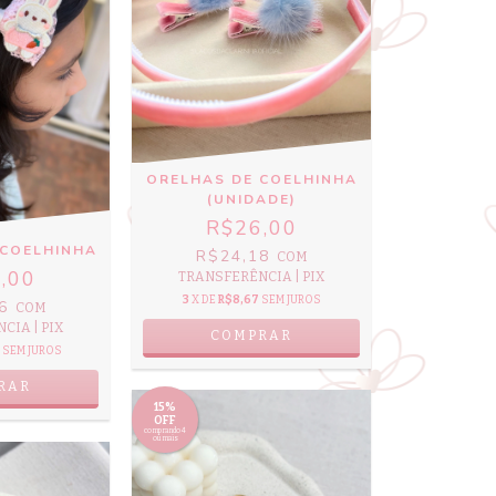
ORELHAS DE COELHINHA
(UNIDADE)
R$26,00
 COELHINHA
R$24,18
COM
,00
TRANSFERÊNCIA | PIX
3
X DE
R$8,67
SEM JUROS
76
COM
CIA | PIX
SEM JUROS
RAR
15%
OFF
comprando 4
ou mais