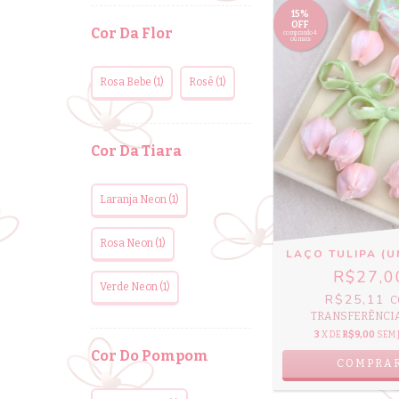
15%
OFF
Cor Da Flor
comprando 4
ou mais
Rosa Bebe (1)
Rosê (1)
Cor Da Tiara
Laranja Neon (1)
Rosa Neon (1)
LAÇO TULIPA (U
R$27,0
Verde Neon (1)
R$25,11
C
TRANSFERÊNCIA 
3
X DE
R$9,00
SEM 
Cor Do Pompom
COMPRA