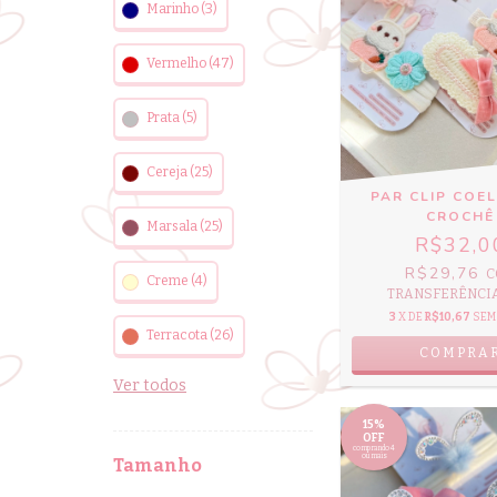
Marinho (3)
Vermelho (47)
Prata (5)
Cereja (25)
PAR CLIP COE
CROCHÊ
Marsala (25)
R$32,0
R$29,76
C
Creme (4)
TRANSFERÊNCIA 
3
X DE
R$10,67
SEM
Terracota (26)
Ver todos
15%
OFF
comprando 4
ou mais
Tamanho