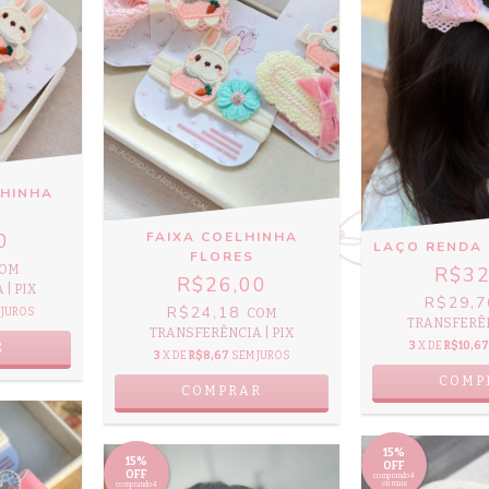
LHINHA
FAIXA COELHINHA
0
LAÇO RENDA
FLORES
OM
R$32
R$26,00
| PIX
R$29,
R$24,18
COM
 JUROS
TRANSFERÊN
TRANSFERÊNCIA | PIX
3
X DE
R$10,67
3
X DE
R$8,67
SEM JUROS
COMP
15%
15%
OFF
OFF
comprando 4
ou mais
comprando 4