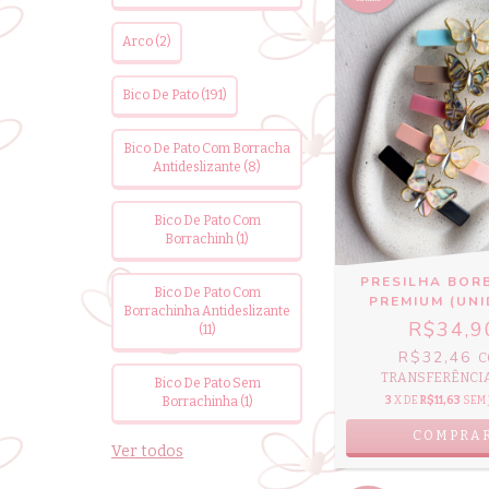
Arco (2)
Bico De Pato (191)
Bico De Pato Com Borracha
Antideslizante (8)
Bico De Pato Com
Borrachinh (1)
PRESILHA BOR
Bico De Pato Com
PREMIUM (UNI
Borrachinha Antideslizante
R$34,9
(11)
R$32,46
C
TRANSFERÊNCIA 
Bico De Pato Sem
3
X DE
R$11,63
SEM 
Borrachinha (1)
COMPRA
Ver todos