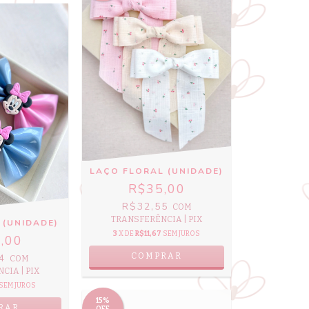
LAÇO FLORAL (UNIDADE)
R$35,00
R$32,55
COM
TRANSFERÊNCIA | PIX
 (UNIDADE)
3
X DE
R$11,67
SEM JUROS
,00
COMPRAR
04
COM
CIA | PIX
SEM JUROS
15%
RAR