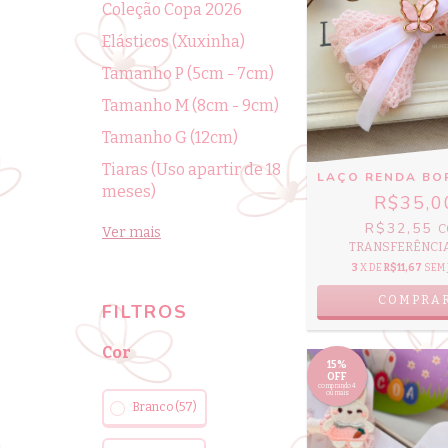
Coleção Copa 2026
Elásticos (Xuxinha)
Tamanho P (5cm - 7cm)
Tamanho M (8cm - 9cm)
Tamanho G (12cm)
Tiaras (Uso apartir de 18
LAÇO RENDA BO
meses)
R$35,0
R$32,55
C
Ver mais
TRANSFERÊNCIA 
3
X DE
R$11,67
SEM
COMPRA
FILTROS
Cor
15%
OFF
comprando 4
ou mais
Branco (57)