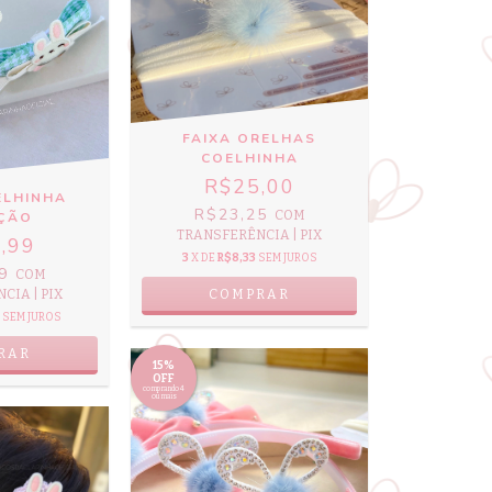
FAIXA ORELHAS
COELHINHA
R$25,00
ELHINHA
R$23,25
COM
ÇÃO
TRANSFERÊNCIA | PIX
,99
3
X DE
R$8,33
SEM JUROS
89
COM
CIA | PIX
SEM JUROS
15%
OFF
comprando 4
ou mais