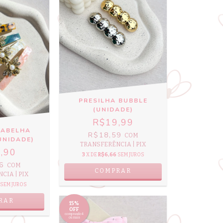
PRESILHA BUBBLE
(UNIDADE)
R$19,99
 ABELHA
R$18,59
COM
UNIDADE)
TRANSFERÊNCIA | PIX
,90
3
X DE
R$6,66
SEM JUROS
46
COM
COMPRAR
CIA | PIX
SEM JUROS
RAR
15%
OFF
comprando 4
ou mais