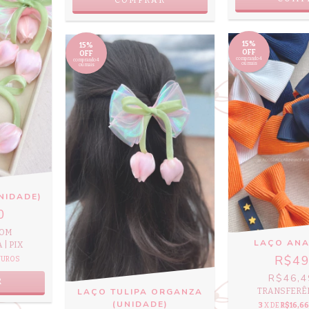
15%
15%
OFF
OFF
comprando 4
comprando 4
ou mais
ou mais
NIDADE)
0
OM
LAÇO ANA
| PIX
R$49
JUROS
R$46,
R
TRANSFERÊN
LAÇO TULIPA ORGANZA
(UNIDADE)
3
X DE
R$16,66