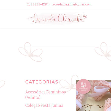
(11)99895-4284
lacosdaclarinha@gmail.com
CATEGORIAS
15%
OFF
comprando 4
Acessórios Femininos
ou mais
(Adulto)
Coleção Festa Junina