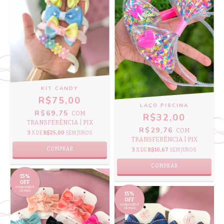
KIT CANDY
R$75,00
LAÇO PISCINA
R$69,75
COM
R$32,00
TRANSFERÊNCIA | PIX
R$29,76
COM
3
X DE
R$25,00
SEM JUROS
TRANSFERÊNCIA | PIX
COMPRAR
3
X DE
R$10,67
SEM JUROS
COMPRAR
15%
OFF
comprando 4
ou mais
15%
OFF
comprando 4
ou mais