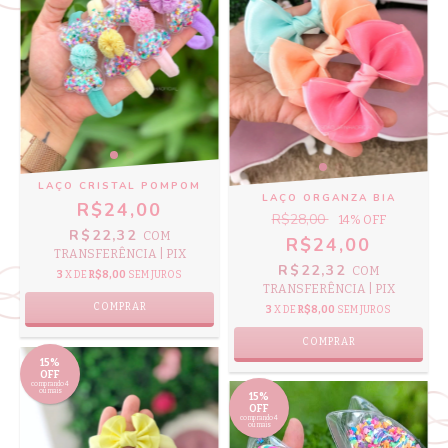
LAÇO CRISTAL POMPOM
LAÇO ORGANZA BIA
R$24,00
R$28,00
14
% OFF
R$22,32
COM
R$24,00
TRANSFERÊNCIA | PIX
R$22,32
COM
3
X DE
R$8,00
SEM JUROS
TRANSFERÊNCIA | PIX
COMPRAR
3
X DE
R$8,00
SEM JUROS
COMPRAR
15%
OFF
comprando 4
ou mais
15%
OFF
comprando 4
ou mais