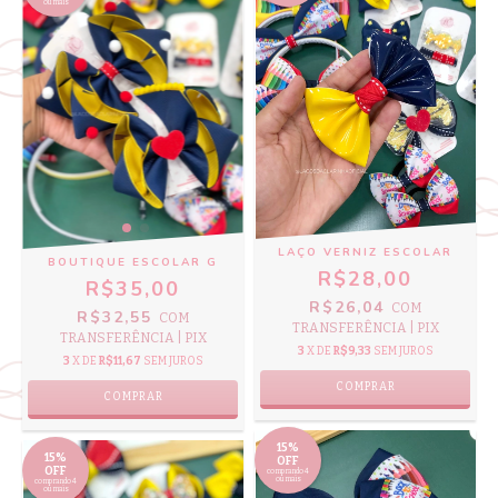
ou mais
LAÇO VERNIZ ESCOLAR
BOUTIQUE ESCOLAR G
R$28,00
R$35,00
R$26,04
COM
R$32,55
COM
TRANSFERÊNCIA | PIX
TRANSFERÊNCIA | PIX
3
X DE
R$9,33
SEM JUROS
3
X DE
R$11,67
SEM JUROS
COMPRAR
COMPRAR
15%
15%
OFF
OFF
comprando 4
ou mais
comprando 4
ou mais