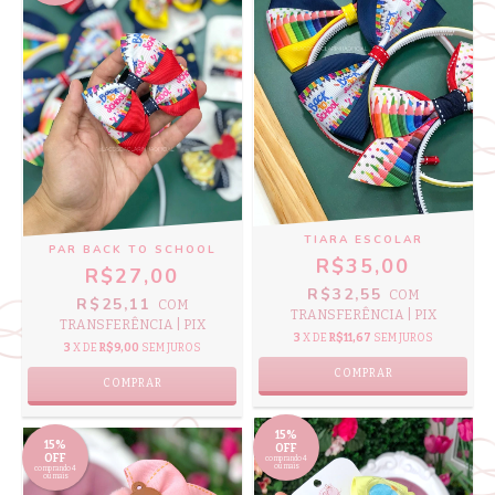
TIARA ESCOLAR
PAR BACK TO SCHOOL
R$35,00
R$27,00
R$32,55
COM
R$25,11
COM
TRANSFERÊNCIA | PIX
TRANSFERÊNCIA | PIX
3
X DE
R$11,67
SEM JUROS
3
X DE
R$9,00
SEM JUROS
COMPRAR
COMPRAR
15%
15%
OFF
OFF
comprando 4
ou mais
comprando 4
ou mais