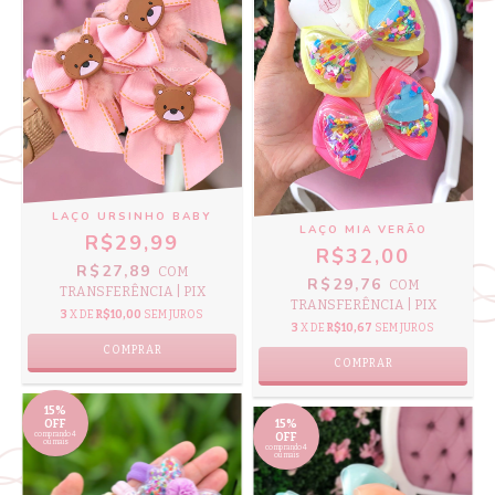
LAÇO URSINHO BABY
LAÇO MIA VERÃO
R$29,99
R$32,00
R$27,89
COM
R$29,76
COM
TRANSFERÊNCIA | PIX
TRANSFERÊNCIA | PIX
3
X DE
R$10,00
SEM JUROS
3
X DE
R$10,67
SEM JUROS
COMPRAR
COMPRAR
15%
OFF
15%
comprando 4
OFF
ou mais
comprando 4
ou mais