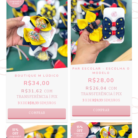
comprando 4
ou mais
PAR ESCOLAR - ESCOLHA O
MODELO
BOUTIQUE M LÚDICO
R$28,00
R$34,00
R$26,04
COM
R$31,62
COM
TRANSFERÊNCIA | PIX
TRANSFERÊNCIA | PIX
3
X DE
R$9,33
SEM JUROS
3
X DE
R$11,33
SEM JUROS
COMPRAR
COMPRAR
15%
15%
OFF
OFF
comprando 4
ou mais
comprando 4