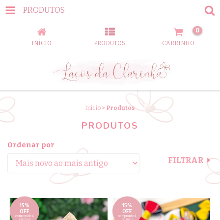
PRODUTOS
0
INÍCIO
PRODUTOS
CARRINHO
Início
>
Produtos
PRODUTOS
Ordenar por
FILTRAR
15%
15%
OFF
OFF
comprando 4
comprando 4
ou mais
ou mais