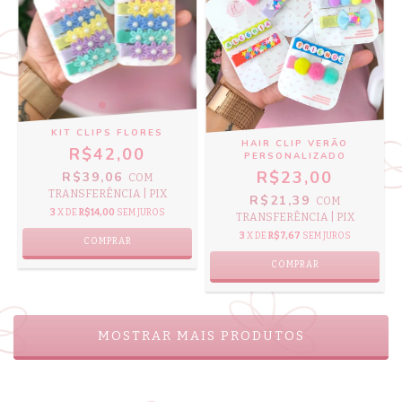
KIT CLIPS FLORES
HAIR CLIP VERÃO
R$42,00
PERSONALIZADO
R$23,00
R$39,06
COM
TRANSFERÊNCIA | PIX
R$21,39
COM
3
X DE
R$14,00
SEM JUROS
TRANSFERÊNCIA | PIX
3
X DE
R$7,67
SEM JUROS
COMPRAR
COMPRAR
MOSTRAR MAIS PRODUTOS