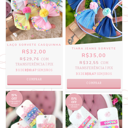
LAÇO SORVETE CASQUINHA
TIARA JEANS SORVETE
R$32,00
R$35,00
R$29,76
COM
R$32,55
COM
TRANSFERÊNCIA | PIX
TRANSFERÊNCIA | PIX
3
X DE
R$10,67
SEM JUROS
3
X DE
R$11,67
SEM JUROS
COMPRAR
COMPRAR
15%
OFF
15%
comprando 4
OFF
ou mais
comprando 4
ou mais