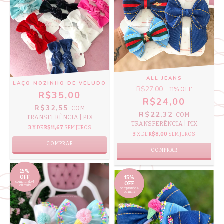
ALL JEANS
LAÇO NOZINHO DE VELUDO
R$27,00
11
% OFF
R$35,00
R$24,00
R$32,55
COM
R$22,32
COM
TRANSFERÊNCIA | PIX
TRANSFERÊNCIA | PIX
3
X DE
R$11,67
SEM JUROS
3
X DE
R$8,00
SEM JUROS
COMPRAR
COMPRAR
15%
OFF
15%
comprando 4
OFF
ou mais
comprando 4
ou mais