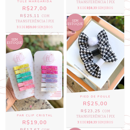
TULE MARGARIDA
TRANSFERÊNCIA | PIX
R$27,00
3
X DE
R$8,33
SEM JUROS
R$25,11
COM
SEM
TRANSFERÊNCIA | PIX
ESTOQUE
3
X DE
R$9,00
SEM JUROS
SEM
ESTOQUE
PIED DE POULE
R$25,00
R$23,25
COM
PAR CLIP CRISTAL
TRANSFERÊNCIA | PIX
R$19,00
3
X DE
R$8,33
SEM JUROS
R$17,67
COM