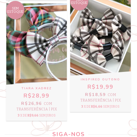
ESTOQUE
SEM
ESTOQUE
INSPIRED OUTONO
R$19,99
TIARA XADREZ
R$18,59
R$28,99
COM
TRANSFERÊNCIA | PIX
R$26,96
COM
3
X DE
R$6,66
SEM JUROS
TRANSFERÊNCIA | PIX
3
X DE
R$9,66
SEM JUROS
SIGA-NOS