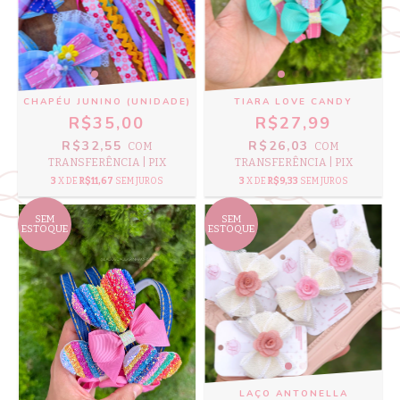
CHAPÉU JUNINO (UNIDADE)
TIARA LOVE CANDY
R$35,00
R$27,99
R$32,55
R$26,03
COM
COM
TRANSFERÊNCIA | PIX
TRANSFERÊNCIA | PIX
3
X DE
R$11,67
SEM JUROS
3
X DE
R$9,33
SEM JUROS
SEM
SEM
ESTOQUE
ESTOQUE
LAÇO ANTONELLA