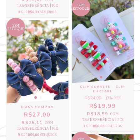
SEM
TRANSFERÊNCIA | PIX
ESTOQUE
3
X DE
R$6,33
SEM JUROS
SEM
ESTOQUE
CLIP SORVETE - CLIP
CUPCAKE
R$24,00
17
% OFF
R$19,99
JEANS POMPOM
R$27,00
R$18,59
COM
TRANSFERÊNCIA | PIX
R$25,11
COM
3
X DE
R$6,66
SEM JUROS
TRANSFERÊNCIA | PIX
3
X DE
R$9,00
SEM JUROS
SEM