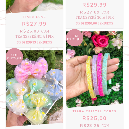
R$29,99
R$27,89
COM
TIARA LOVE
TRANSFERÊNCIA | PIX
R$27,99
3
X DE
R$10,00
SEM JUROS
R$26,03
COM
SEM
TRANSFERÊNCIA | PIX
ESTOQUE
3
X DE
R$9,33
SEM JUROS
SEM
ESTOQUE
TIARA CRISTAL CORES
R$25,00
R$23,25
COM